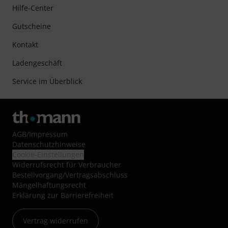
Hilfe-Center
Gutscheine
Kontakt
Ladengeschäft
Service im Überblick
AGB
/
Impressum
Datenschutzhinweise
Cookie-Einstellungen
Widerrufsrecht für Verbraucher
Bestellvorgang/Vertragsabschluss
Mängelhaftungsrecht
Erklärung zur Barrierefreiheit
Vertrag widerrufen