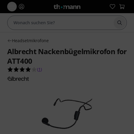
Suche 
Headsetmikrofone
Albrecht Nackenbügelmikrofon for
ATT400
4.0 von 5 Sternen aus 1 Kundenbewertungen
(
1
)