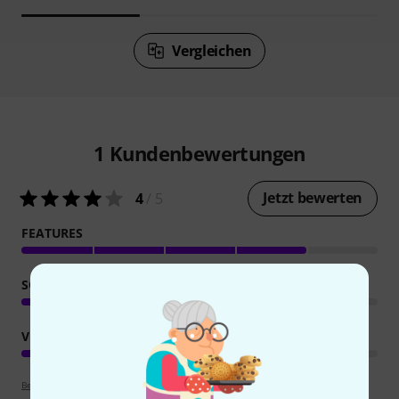
Vergleichen
1
Kundenbewertungen
Jetzt bewerten
4
/ 5
FEATURES
SOUND
VERARBEITUNG
Bewertungsrichtlinien