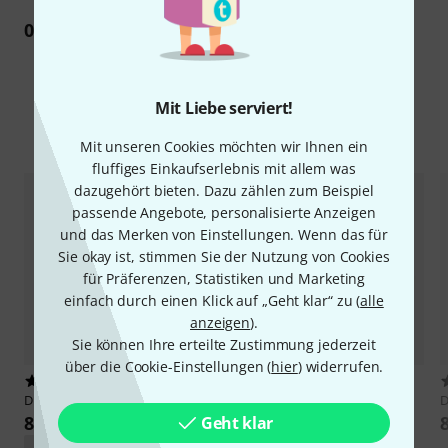
0
Rezension
Mit Liebe serviert!
Alternativen vergleichen
Mit unseren Cookies möchten wir Ihnen ein
fluffiges Einkaufserlebnis mit allem was
dazugehört bieten. Dazu zählen zum Beispiel
passende Angebote, personalisierte Anzeigen
und das Merken von Einstellungen. Wenn das für
Sie okay ist, stimmen Sie der Nutzung von Cookies
für Präferenzen, Statistiken und Marketing
einfach durch einen Klick auf „Geht klar“ zu (
alle
anzeigen
).
Sie können Ihre erteilte Zustimmung jederzeit
über die Cookie-Einstellungen (
hier
) widerrufen.
2
2
DPA
6066-OC-R-F10
DPA
4488-DP-R-F90
879 €
809 €
Geht klar