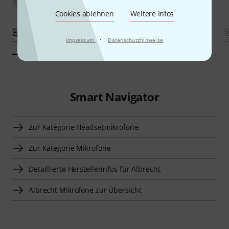
-12%
UVP: 999,60 €
Cookies ablehnen
Weitere Infos
Vergleichen
Vergleichen
·
Impressum
Datenschutzhinweise
Smart Navigator
Zur Kategorie Headsetmikrofone
Zur Kategorie Mikrofone
Detaillierte Herstellerinfos für Albrecht
Albrecht Mikrofone zur Übersicht