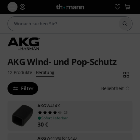
Suche 
AKG Wind- und Pop-Schutz
Beratung
12
Produkte
·
Filter
Beliebtheit
AKG
W414 X
25
Sofort lieferbar
30
€
AKG
W44 Ws for C420