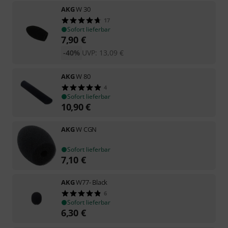
AKG
W 30
17
Sofort lieferbar
7,90
€
-40%
UVP:
13,09
€
AKG
W 80
4
Sofort lieferbar
10,90
€
AKG
W CGN
Sofort lieferbar
7,10
€
AKG
W77- Black
6
Sofort lieferbar
6,30
€