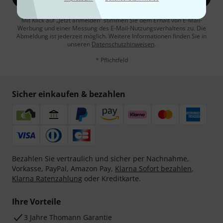
Mit Klick auf „Jetzt anmelden“ stimmen Sie dem Erhalt von E-Mail-
Werbung und einer Messung des E-Mail-Nutzungsverhaltens zu. Die
Abmeldung ist jederzeit möglich. Weitere Informationen finden Sie in
unseren
Datenschutzhinweisen
.
* Pflichtfeld
Sicher einkaufen & bezahlen
Bezahlen Sie vertraulich und sicher per Nachnahme,
Vorkasse, PayPal, Amazon Pay,
Klarna Sofort bezahlen
,
Klarna Ratenzahlung
oder Kreditkarte.
Ihre Vorteile
3 Jahre Thomann Garantie