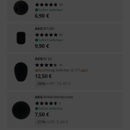
98
Sofort lieferbar
6,90
€
AKG
W1001
89
Sofort lieferbar
9,90
€
AKG
W 32
41
Kurzfristig lieferbar (2–5 Tage)
12,50
€
-36%
UVP:
19,40
€
AKG
W444 Windscreen
5
Sofort lieferbar
7,50
€
-21%
UVP:
9,44
€