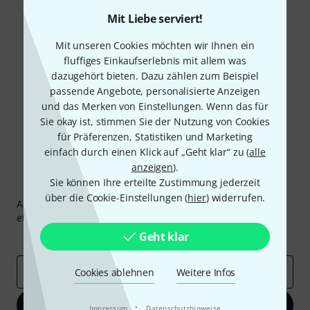
Mit Liebe serviert!
Gefällt Ihnen, was Sie sehen?
Mit unseren Cookies möchten wir Ihnen ein
Teilen
Hilfe & Feedback
fluffiges Einkaufserlebnis mit allem was
dazugehört bieten. Dazu zählen zum Beispiel
passende Angebote, personalisierte Anzeigen
und das Merken von Einstellungen. Wenn das für
Sie okay ist, stimmen Sie der Nutzung von Cookies
für Präferenzen, Statistiken und Marketing
einfach durch einen Klick auf „Geht klar“ zu (
alle
anzeigen
).
Sie können Ihre erteilte Zustimmung jederzeit
Thomann Newsletter
über die Cookie-Einstellungen (
hier
) widerrufen.
Abonniere den Thomann Newsletter und gewinne mit
etwas Glück einen von
50 Gutscheinen
über jeweils
50€
!
Geht klar
Inspirierende Beiträge
Deals
Thomann Insights
E-Mail-Adresse
*
Cookies ablehnen
Weitere Infos
Jetzt anmelden
·
Impressum
Datenschutzhinweise