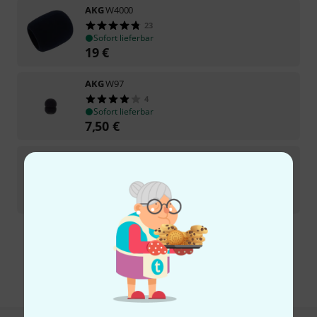
AKG
W4000
23
Sofort lieferbar
19
€
AKG
W97
4
Sofort lieferbar
7,50
€
AKG
W417 / W407 Black
12
Kurzfristig lieferbar (2–5 Tage)
6,90
€
Kostenloser Versand ab 29 €
Alle Preise inkl. MwSt.