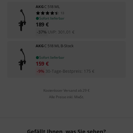
AKG
C 518 ML
13
Sofort lieferbar
189
€
-37%
UVP:
301,01
€
AKG
C 518 ML B-Stock
Sofort lieferbar
159
€
-9%
30-Tage-Bestpreis
:
175
€
Kostenloser Versand ab 29 €
Alle Preise inkl. MwSt.
Gefällt Ihnen, was Sie sehen?