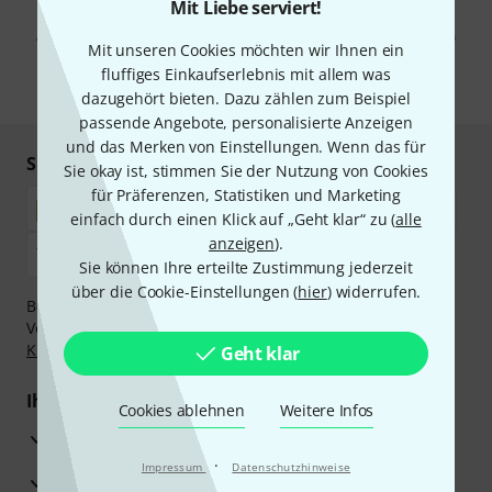
Mit Klick auf „Jetzt anmelden“ stimmen Sie dem Erhalt von E-Mail-
Mit Liebe serviert!
Werbung und einer Messung des E-Mail-Nutzungsverhaltens zu. Die
Abmeldung ist jederzeit möglich. Weitere Informationen finden Sie in
Mit unseren Cookies möchten wir Ihnen ein
unseren
Datenschutzhinweisen
.
fluffiges Einkaufserlebnis mit allem was
* Pflichtfeld
dazugehört bieten. Dazu zählen zum Beispiel
passende Angebote, personalisierte Anzeigen
und das Merken von Einstellungen. Wenn das für
Sicher einkaufen & bezahlen
Sie okay ist, stimmen Sie der Nutzung von Cookies
für Präferenzen, Statistiken und Marketing
einfach durch einen Klick auf „Geht klar“ zu (
alle
anzeigen
).
Sie können Ihre erteilte Zustimmung jederzeit
über die Cookie-Einstellungen (
hier
) widerrufen.
Bezahlen Sie vertraulich und sicher per Nachnahme,
Vorkasse, PayPal, Amazon Pay,
Klarna Sofort bezahlen
,
Klarna Ratenzahlung
oder Kreditkarte.
Geht klar
Ihre Vorteile
Cookies ablehnen
Weitere Infos
3 Jahre Thomann Garantie
·
Impressum
Datenschutzhinweise
30 Tage Money-Back-Garantie