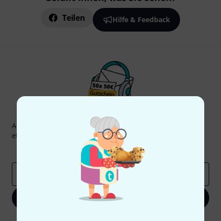
Teilen
Hilfe & Feedback
Thomann Newsletter
Abonniere den Thomann Newsletter und gewinne mit
etwas Glück einen von
50 Gutscheinen
über jeweils
50€
!
Inspirierende Beiträge
Deals
Thomann Insights
E-Mail-Adresse
*
Jetzt anmelden