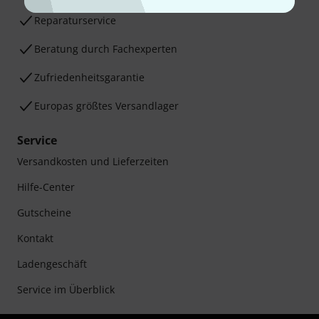
Reparaturservice
Beratung durch Fachexperten
Zufriedenheitsgarantie
Europas größtes Versandlager
Service
Versandkosten und Lieferzeiten
Hilfe-Center
Gutscheine
Kontakt
Ladengeschäft
Service im Überblick