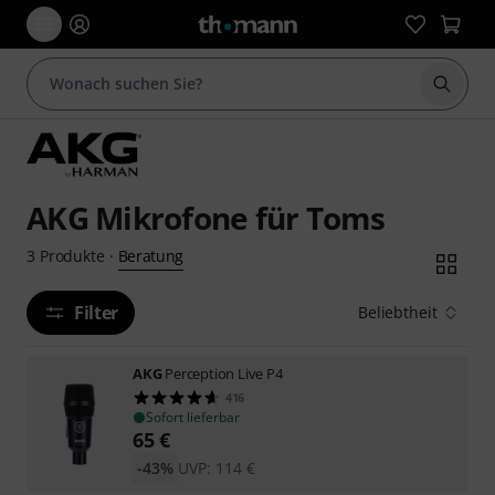
Suche 
AKG Mikrofone für Toms
Beratung
3
Produkte
·
Filter
Beliebtheit
AKG
Perception Live P4
416
Sofort lieferbar
65
€
-43%
UVP:
114
€