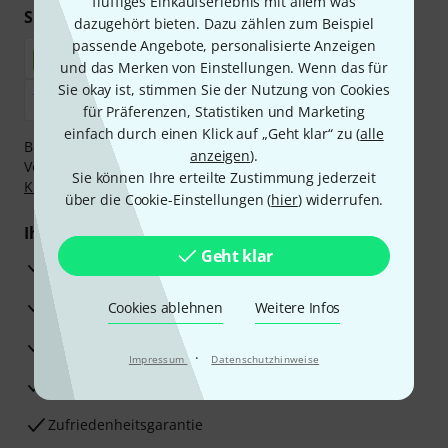
fluffiges Einkaufserlebnis mit allem was
Sicher einkaufen & bezahlen
dazugehört bieten. Dazu zählen zum Beispiel
passende Angebote, personalisierte Anzeigen
und das Merken von Einstellungen. Wenn das für
Sie okay ist, stimmen Sie der Nutzung von Cookies
für Präferenzen, Statistiken und Marketing
einfach durch einen Klick auf „Geht klar“ zu (
alle
Bezahlen Sie vertraulich und sicher per Nachnahme,
anzeigen
).
Vorkasse, PayPal, Amazon Pay,
Klarna Sofort bezahlen
,
Sie können Ihre erteilte Zustimmung jederzeit
Klarna Ratenzahlung
oder Kreditkarte.
über die Cookie-Einstellungen (
hier
) widerrufen.
Ihre Vorteile
Geht klar
3 Jahre Thomann Garantie
30 Tage Money-Back-Garantie
Cookies ablehnen
Weitere Infos
Reparaturservice
·
Impressum
Datenschutzhinweise
Beratung durch Fachexperten
Zufriedenheitsgarantie