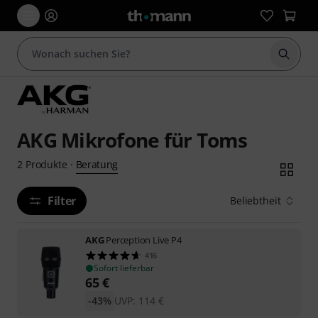
Suche 
AKG Mikrofone für Toms
Beratung
2
Produkte
·
Filter
Beliebtheit
AKG
Perception Live P4
416
Sofort lieferbar
65
€
-43%
UVP:
114
€