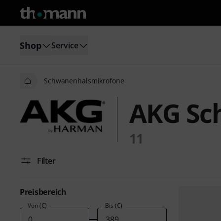
Shop
Service
Schwanenhalsmikrofone
AKG Sc
11
Filter
Preisbereich
Von (€)
Bis (€)