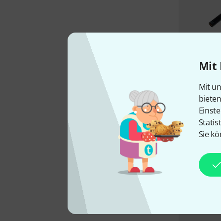
Mit 
Mit un
biete
Einste
Statis
Sie kö