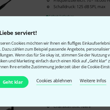
Frequenzbereich: 70 - 18.000 H
Schalldruck: 125 dB SPL max
Sofort lieferbar
Liebe serviert!
AKG
GN 30 E CK31 Bundle
30 cm für D.A.M.-Kapseln
seren Cookies möchten wir Ihnen ein fluffiges Einkaufserlebn
angewachsener Phantomadap
n. Dazu zählen zum Beispiel passende Angebote, personalisie
inkl. Tischflansch PS3Flock
llungen. Wenn das für Sie okay ist, stimmen Sie der Nutzung 
tiken und Marketing einfach durch einen Klick auf „Geht klar“ z
nnen Ihre erteilte Zustimmung jederzeit über die Cookie-Einst
Sofort lieferbar
Cookies ablehnen
Weitere Infos
Geht klar
AKG
DST 99 S B-Stock
mit dynamischem Schwanenha
Tischfuß mit Schalter
Charakteristik: Niere