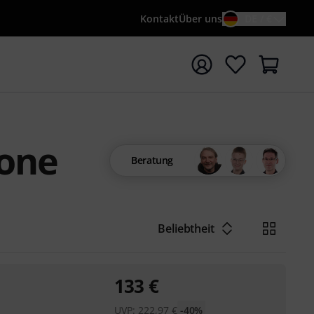
Kontakt
Über uns
DE / €
e mit Suchwort {searchTerm} starten
one
Beratung
Beliebtheit
133
€
UVP:
222,97
€
-40%