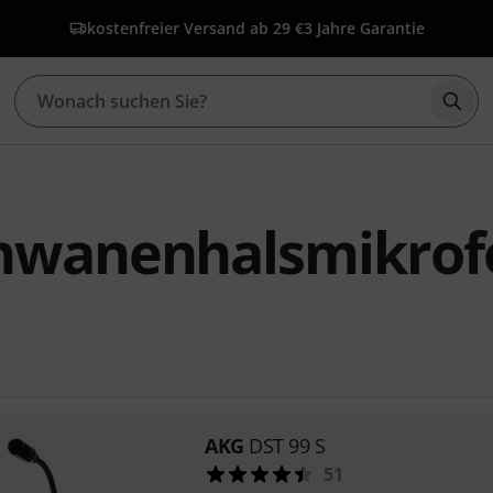
kostenfreier Versand ab 29 €
3 Jahre Garantie
Such
hwanenhalsmikrof
AKG
DST 99 S
51