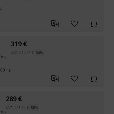
z
319
€
UVP:
484,20
€
-34%
fon
000 Hz
289
€
UVP:
445,94
€
-35%
fon