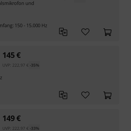
lsmikrofon und
ang: 150 - 15.000 Hz
145
€
UVP:
222,97
€
-35%
z
149
€
UVP:
222,97
€
-33%