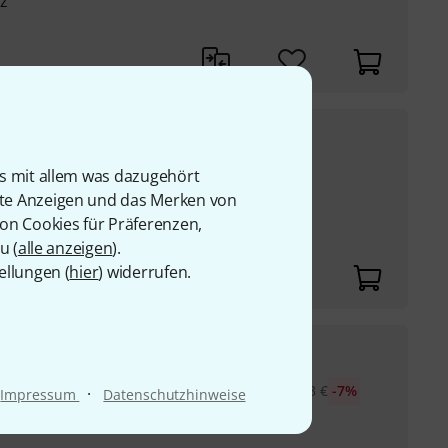
z
298
€
is mit allem was dazugehört
UVP:
423,64
€
-30%
ter
rte Anzeigen und das Merken von
von Cookies für Präferenzen,
u (
alle anzeigen
).
ellungen (
hier
) widerrufen.
115
€
lsmikrofon und
30-Tage-Bestpreis
:
123
€
-7%
·
Impressum
Datenschutzhinweise