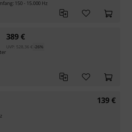
ang: 150 - 15.000 Hz
389
€
UVP:
528,36
€
-26%
ter
139
€
z