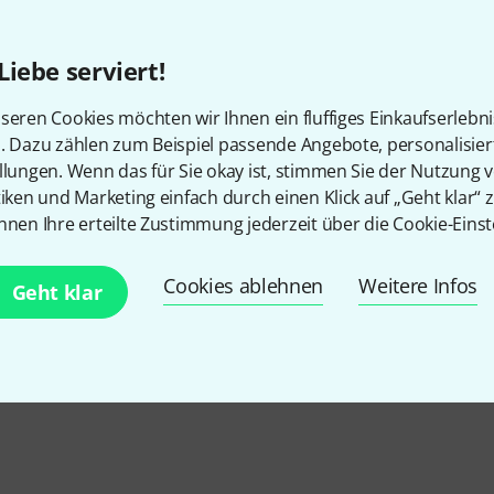
Nierencharakteristik
ideal für Becken- und Overh
Liebe serviert!
benötigt Phantomspeisung
seren Cookies möchten wir Ihnen ein fluffiges Einkaufserlebn
Sofort lieferbar
n. Dazu zählen zum Beispiel passende Angebote, personalisie
llungen. Wenn das für Sie okay ist, stimmen Sie der Nutzung 
tiken und Marketing einfach durch einen Klick auf „Geht klar“ z
Kostenloser Versand ab 2
nnen Ihre erteilte Zustimmung jederzeit über die Cookie-Einst
Alle Preise inkl. MwSt.
Cookies ablehnen
Weitere Infos
Geht klar