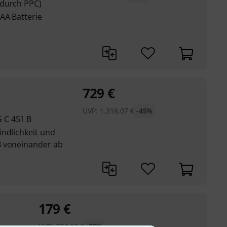
 durch PPC)
AA Batterie
729
€
UVP:
1.318,07
€
-45%
 C 451 B
indlichkeit und
B voneinander ab
179
€
UVP:
274,12
€
-35%