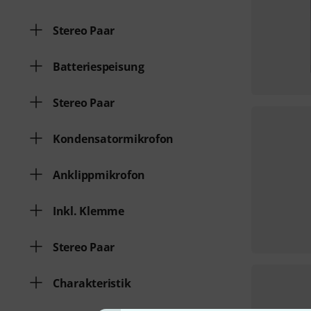
Stereo Paar
Batteriespeisung
Stereo Paar
Kondensatormikrofon
Anklippmikrofon
Inkl. Klemme
Stereo Paar
Charakteristik