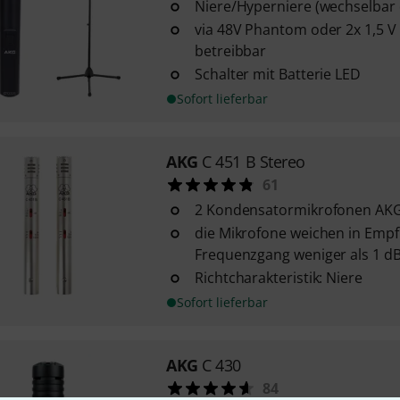
Niere/Hyperniere (wechselbar
via 48V Phantom oder 2x 1,5 V 
betreibbar
Schalter mit Batterie LED
Sofort lieferbar
AKG
C 451 B Stereo
61
2 Kondensatormikrofonen AKG
die Mikrofone weichen in Empf
Frequenzgang weniger als 1 d
Richtcharakteristik: Niere
Sofort lieferbar
AKG
C 430
84