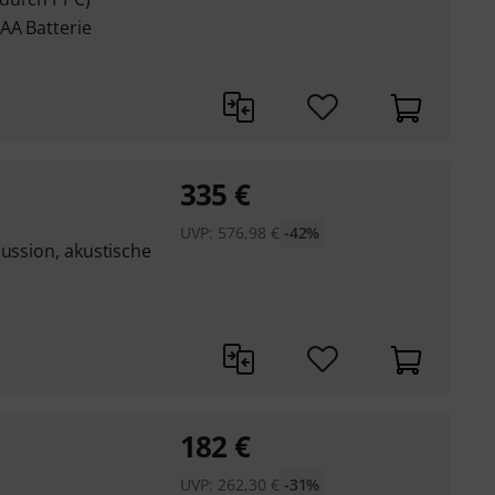
AA Batterie
335
€
UVP:
576,98
€
-42%
cussion, akustische
182
€
UVP:
262,30
€
-31%