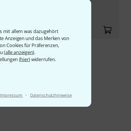
eadabnahme
is mit allem was dazugehört
rte Anzeigen und das Merken von
von Cookies für Präferenzen,
u (
alle anzeigen
).
9 €
ellungen (
hier
) widerrufen.
·
Impressum
Datenschutzhinweise