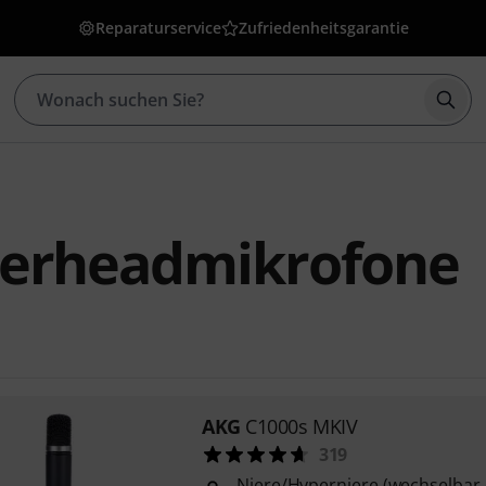
Reparaturservice
Zufriedenheitsgarantie
Such
erheadmikrofone
AKG
C1000s MKIV
319
Niere/Hyperniere (wechselbar