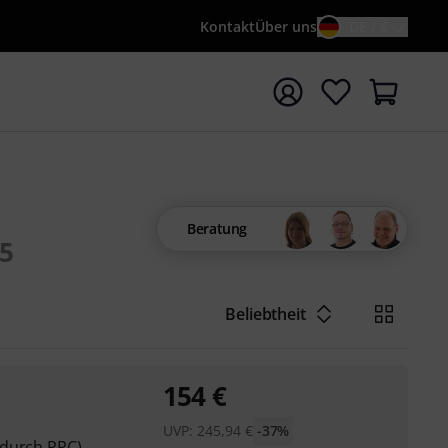
Kontakt
Über uns
DE / €
e mit Suchwort {searchTerm} starten
Beratung
5
Beliebtheit
154
€
UVP:
245,94
€
-37%
 durch PPC)