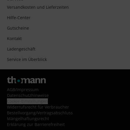
Versandkosten und Lieferzeiten
Hilfe-Center
Gutscheine
Kontakt
Ladengeschäft
Service im Überblick
AGB
/
Impressum
Datenschutzhinweise
Cookie-Einstellungen
Widerrufsrecht für Verbraucher
Bestellvorgang/Vertragsabschluss
Mängelhaftungsrecht
Erklärung zur Barrierefreiheit