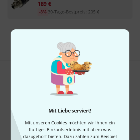
189
€
-8%
30-Tage-Bestpreis
:
205
€
Kostenloser Versand ab 29 €
Alle Preise inkl. MwSt.
Gefällt Ihnen, was Sie sehen?
Teilen
Hilfe & Feedback
Mit Liebe serviert!
Mit unseren Cookies möchten wir Ihnen ein
fluffiges Einkaufserlebnis mit allem was
dazugehört bieten. Dazu zählen zum Beispiel