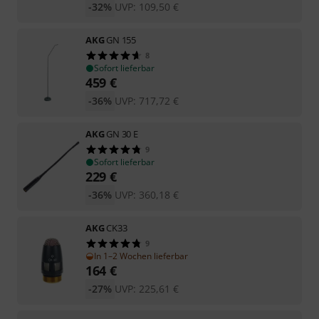
-32%
UVP:
109,50
€
AKG
GN 155
8
Sofort lieferbar
459
€
-36%
UVP:
717,72
€
AKG
GN 30 E
9
Sofort lieferbar
229
€
-36%
UVP:
360,18
€
AKG
CK33
9
In 1–2 Wochen lieferbar
164
€
-27%
UVP:
225,61
€