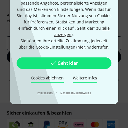
passende Angebote, personalisierte Anzeigen
Thomann Newsletter
und das Merken von Einstellungen. Wenn das für
Abonniere den Thomann Newsletter und gewinne mit
Sie okay ist, stimmen Sie der Nutzung von Cookies
etwas Glück einen von
50 Gutscheinen
über jeweils
50€
!
für Präferenzen, Statistiken und Marketing
einfach durch einen Klick auf „Geht klar“ zu (
alle
Inspirierende Beiträge
Deals
Thomann Insights
anzeigen
).
Sie können Ihre erteilte Zustimmung jederzeit
E-Mail-Adresse
*
über die Cookie-Einstellungen (
hier
) widerrufen.
Jetzt anmelden
Geht klar
Mit Klick auf „Jetzt anmelden“ stimmen Sie dem Erhalt von E-Mail-
Werbung und einer Messung des E-Mail-Nutzungsverhaltens zu. Die
Cookies ablehnen
Weitere Infos
Abmeldung ist jederzeit möglich. Weitere Informationen finden Sie in
unseren
Datenschutzhinweisen
.
·
Impressum
Datenschutzhinweise
* Pflichtfeld
Sicher einkaufen & bezahlen