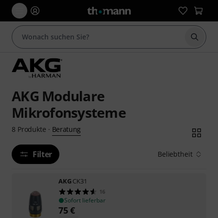
Suche 
AKG Modulare
Mikrofonsysteme
Beratung
8
Produkte
·
Filter
Beliebtheit
AKG
CK31
16
Sofort lieferbar
75
€