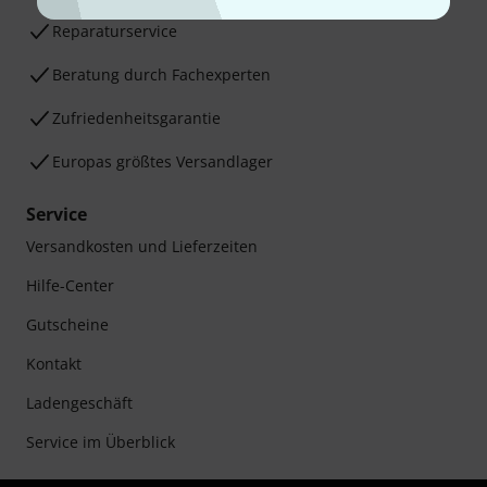
Reparaturservice
Beratung durch Fachexperten
Zufriedenheitsgarantie
Europas größtes Versandlager
Service
Versandkosten und Lieferzeiten
Hilfe-Center
Gutscheine
Kontakt
Ladengeschäft
Service im Überblick