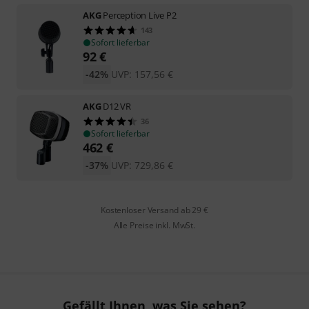
AKG
Perception Live P2
143
Sofort lieferbar
92
€
-42%
UVP:
157,56
€
AKG
D12 VR
36
Sofort lieferbar
462
€
-37%
UVP:
729,86
€
Kostenloser Versand ab 29 €
Alle Preise inkl. MwSt.
Gefällt Ihnen, was Sie sehen?