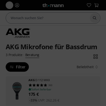
Suche 
AKG Mikrofone für Bassdrum
Beratung
3
Produkte
·
Filter
Beliebtheit
AKG
D 112 MKII
363
Sofort lieferbar
175
€
-33%
UVP:
262,26
€