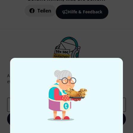
Teilen
Hilfe & Feedback
Thomann Newsletter
Abonniere den Thomann Newsletter und gewinne mit
etwas Glück einen von
50 Gutscheinen
über jeweils
50€
!
Inspirierende Beiträge
Deals
Thomann Insights
E-Mail-Adresse
*
Jetzt anmelden