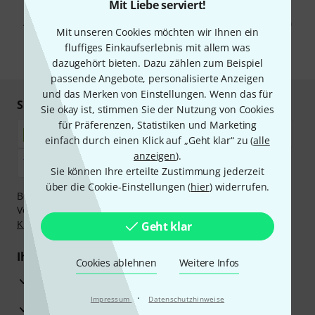
Mit Klick auf „Jetzt anmelden“ stimmen Sie dem Erhalt von E-Mail-
Mit Liebe serviert!
Werbung und einer Messung des E-Mail-Nutzungsverhaltens zu. Die
Abmeldung ist jederzeit möglich. Weitere Informationen finden Sie in
Mit unseren Cookies möchten wir Ihnen ein
unseren
Datenschutzhinweisen
.
fluffiges Einkaufserlebnis mit allem was
* Pflichtfeld
dazugehört bieten. Dazu zählen zum Beispiel
passende Angebote, personalisierte Anzeigen
und das Merken von Einstellungen. Wenn das für
Sicher einkaufen & bezahlen
Sie okay ist, stimmen Sie der Nutzung von Cookies
für Präferenzen, Statistiken und Marketing
einfach durch einen Klick auf „Geht klar“ zu (
alle
anzeigen
).
Sie können Ihre erteilte Zustimmung jederzeit
über die Cookie-Einstellungen (
hier
) widerrufen.
Bezahlen Sie vertraulich und sicher per Nachnahme,
Vorkasse, PayPal, Amazon Pay,
Klarna Sofort bezahlen
,
Klarna Ratenzahlung
oder Kreditkarte.
Geht klar
Ihre Vorteile
Cookies ablehnen
Weitere Infos
3 Jahre Thomann Garantie
·
Impressum
Datenschutzhinweise
30 Tage Money-Back-Garantie