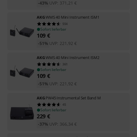
-43%
UVP:
371,21
€
AKG
WMS 40 Mini Instrument ISM1
554
Sofort lieferbar
109
€
-51%
UVP:
221,92
€
AKG
WMS 40 Mini Instrument ISM2
361
Sofort lieferbar
109
€
-51%
UVP:
221,92
€
AKG
PW45 Instrumental Set Band M
45
Sofort lieferbar
229
€
-37%
UVP:
366,34
€