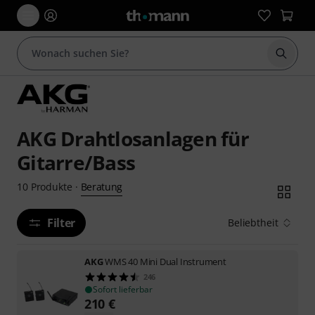
Suche 
AKG Drahtlosanlagen für
Gitarre/Bass
Beratung
10
Produkte
·
Filter
Beliebtheit
AKG
WMS 40 Mini Dual Instrument
246
Sofort lieferbar
210
€