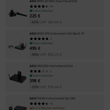
AKG
WMS 40 Mini Dual Vocal/Inst
89
Sofort lieferbar
225
€
-42%
UVP:
384,66
€
AKG
WMS 470 Instrument Set Band 10
3
Sofort lieferbar
495
€
-38%
UVP:
800,25
€
AKG
DMS300 Instrumental Set
2
Sofort lieferbar
398
€
-33%
UVP:
590,44
€
AKG
PW45 Instrumental Set ISM
92
In 2–3 Wochen lieferbar