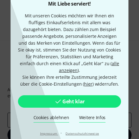
Mit Liebe serviert!
Gefällt Ihnen, was Sie sehen?
Mit unseren Cookies möchten wir Ihnen ein
Teilen
fluffiges Einkaufserlebnis mit allem was
Hilfe & Feedback
dazugehört bieten. Dazu zählen zum Beispiel
passende Angebote, personalisierte Anzeigen
und das Merken von Einstellungen. Wenn das für
Sie okay ist, stimmen Sie der Nutzung von Cookies
für Präferenzen, Statistiken und Marketing
einfach durch einen Klick auf „Geht klar“ zu (
alle
anzeigen
).
Sie können Ihre erteilte Zustimmung jederzeit
Thomann Newsletter
über die Cookie-Einstellungen (
hier
) widerrufen.
Abonniere den Thomann Newsletter und gewinne mit
etwas Glück einen von
50 Gutscheinen
über jeweils
50€
!
Geht klar
Inspirierende Beiträge
Deals
Thomann Insights
Cookies ablehnen
Weitere Infos
E-Mail-Adresse
*
·
Impressum
Datenschutzhinweise
Jetzt anmelden