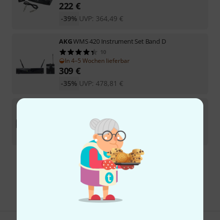
222
€
-39%
UVP:
364,49
€
AKG
WMS 420 Instrument Set Band D
10
In 4–5 Wochen lieferbar
309
€
-35%
UVP:
478,81
€
AKG
WMS 40 Mini Instrument B-Stock
41
Sofort lieferbar
95
€
Kostenloser Versand ab 29 €
Alle Preise inkl. MwSt.