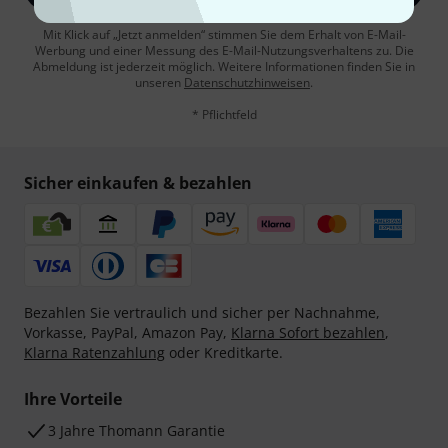
Mit Klick auf „Jetzt anmelden“ stimmen Sie dem Erhalt von E-Mail-
Werbung und einer Messung des E-Mail-Nutzungsverhaltens zu. Die
Abmeldung ist jederzeit möglich. Weitere Informationen finden Sie in
unseren
Datenschutzhinweisen
.
* Pflichtfeld
Sicher einkaufen & bezahlen
Bezahlen Sie vertraulich und sicher per Nachnahme,
Vorkasse, PayPal, Amazon Pay,
Klarna Sofort bezahlen
,
Klarna Ratenzahlung
oder Kreditkarte.
Ihre Vorteile
3 Jahre Thomann Garantie