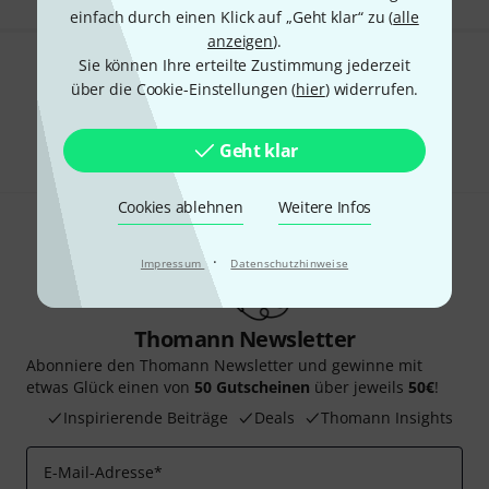
einfach durch einen Klick auf „Geht klar“ zu (
alle
anzeigen
).
Sie können Ihre erteilte Zustimmung jederzeit
Gefällt Ihnen, was Sie sehen?
über die Cookie-Einstellungen (
hier
) widerrufen.
Teilen
Hilfe & Feedback
Geht klar
Cookies ablehnen
Weitere Infos
·
Impressum
Datenschutzhinweise
Thomann Newsletter
Abonniere den Thomann Newsletter und gewinne mit
etwas Glück einen von
50 Gutscheinen
über jeweils
50€
!
Inspirierende Beiträge
Deals
Thomann Insights
E-Mail-Adresse
*