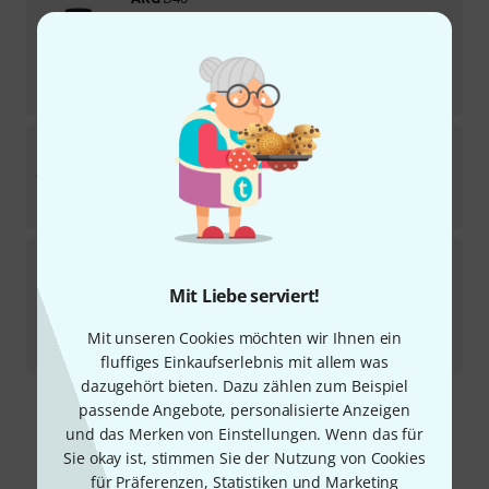
121
Sofort lieferbar
96
€
-42%
UVP:
165,24
€
AKG
Drum Set Session I B-Stock
Sofort lieferbar
319
€
AKG
C 518 ML B-Stock
Mit Liebe serviert!
Sofort lieferbar
159
€
Mit unseren Cookies möchten wir Ihnen ein
-9%
30-Tage-Bestpreis
:
175
€
fluffiges Einkaufserlebnis mit allem was
dazugehört bieten. Dazu zählen zum Beispiel
passende Angebote, personalisierte Anzeigen
Kostenloser Versand ab 29 €
und das Merken von Einstellungen. Wenn das für
Alle Preise inkl. MwSt.
Sie okay ist, stimmen Sie der Nutzung von Cookies
für Präferenzen, Statistiken und Marketing