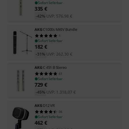
Sofort lieferbar
335
€
-42%
UVP:
576,98
€
AKG
C1000s MKIV Bundle
1
Sofort lieferbar
182
€
-31%
UVP:
262,30
€
AKG
C 451 B Stereo
61
Sofort lieferbar
729
€
-45%
UVP:
1.318,07
€
AKG
D12 VR
36
Sofort lieferbar
462
€