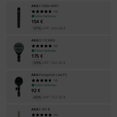
AKG
C1000s MKIV
319
Sofort lieferbar
154
€
-37%
UVP:
245,94
€
AKG
D 112 MKII
363
Sofort lieferbar
175
€
-33%
UVP:
262,26
€
AKG
Perception Live P2
143
Sofort lieferbar
92
€
-42%
UVP:
157,56
€
AKG
C 451 B
154