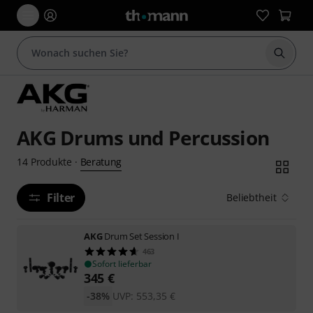
Suche 
AKG Drums und Percussion
Beratung
14
Produkte
·
Filter
Beliebtheit
AKG
Drum Set Session I
463
Sofort lieferbar
345
€
-38%
UVP:
553,35
€