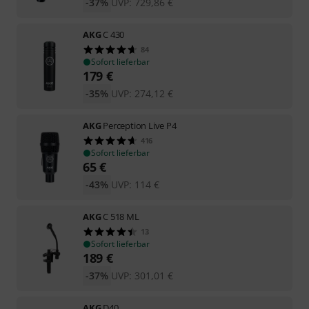
-37%
UVP:
729,86
€
AKG
C 430
84
Sofort lieferbar
179
€
-35%
UVP:
274,12
€
AKG
Perception Live P4
416
Sofort lieferbar
65
€
-43%
UVP:
114
€
AKG
C 518 ML
13
Sofort lieferbar
189
€
-37%
UVP:
301,01
€
AKG
D40