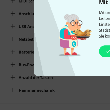
MIDI Schnittstelle
Mit 
Mit un
Anschluss für Sustainpedal
biete
Einste
USB Anschluss
Statis
Sie kö
Netzbetrieb
Batteriebetrieb
Bus-Powered
Anzahl der Tasten
Hammermechanik