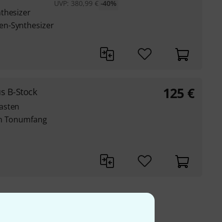
UVP:
380,99
€
-40%
thesizer
en-Synthesizer
125
€
s B-Stock
asten
en Tonumfang
9 €