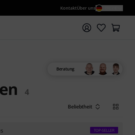
Kontakt
Über uns
DE / €
e mit Suchwort {searchTerm} starten
Beratung
ten
4
Beliebtheit
us
TOP-SELLER