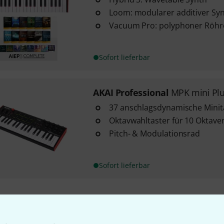
Loom: modularer additiver Syn
Vacuum Pro: polyphoner Röhr
Sofort lieferbar
AKAI Professional
MPK mini Plu
37 anschlagsdynamische Minit
Oktavwahltaster für 10 Oktav
Pitch- & Modulationsrad
Sofort lieferbar
Kostenloser Versand ab 2
Alle Preise inkl. MwSt.