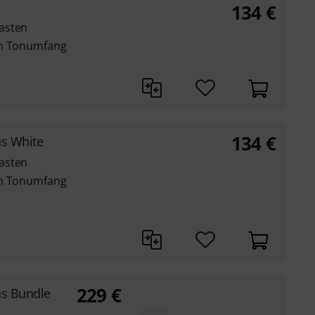
134
€
asten
en Tonumfang
134
€
s White
asten
en Tonumfang
229
€
us Bundle