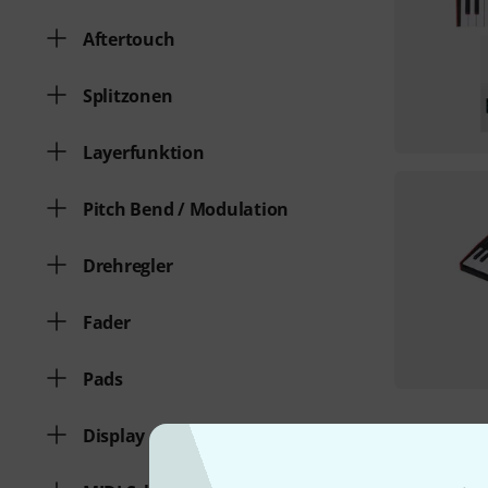
Aftertouch
Splitzonen
Layerfunktion
Pitch Bend / Modulation
Drehregler
Fader
Pads
Display