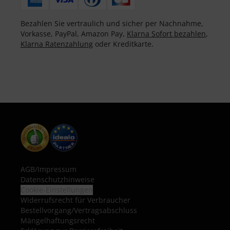
Bezahlen Sie vertraulich und sicher per Nachnahme,
Vorkasse, PayPal, Amazon Pay,
Klarna Sofort bezahlen
,
Klarna Ratenzahlung
oder Kreditkarte.
AGB
/
Impressum
Datenschutzhinweise
Cookie-Einstellungen
Widerrufsrecht für Verbraucher
Bestellvorgang/Vertragsabschluss
Mängelhaftungsrecht