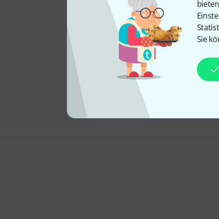
biete
Einste
Statis
Sie kö