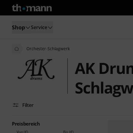
Shop
Service
Orchester-Schlagwerk
AK Drum
Schlagw
Filter
Preisbereich
Von (€)
Bis (€)