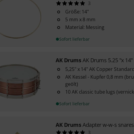
3
Größe: 14"
5 mm x 8 mm
Material: Messing
Sofort lieferbar
AK Drums
AK Drums 5.25 "x 14"
5,25" x 14" AK Copper Standar
AK Kessel - Kupfer 0,8 mm (bru
geölt)
10 AK classic tube lugs (vernick
Sofort lieferbar
AK Drums
Adapter w-w-s snares
3