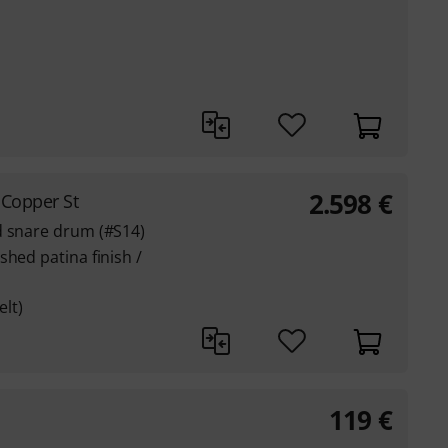
2.598
€
 Copper St
d snare drum (#S14)
shed patina finish /
elt)
119
€