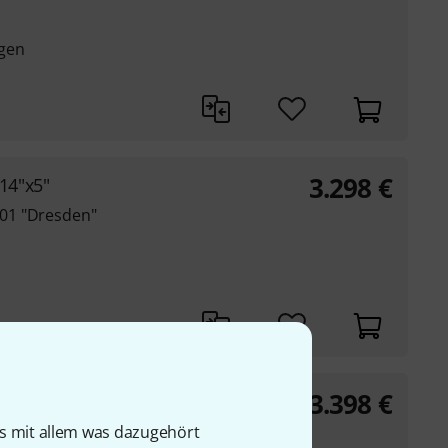
gen
3.298
€
14"x5"
01 "Dresden"
3.398
€
4"x6,5"
02 "Dresden"
is mit allem was dazugehört