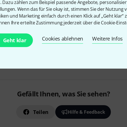
n. Dazu zählen zum Beispiel passende Angebote, personalisie
Größe: 14" x 6,5"
llungen. Wenn das für Sie okay ist, stimmen Sie der Nutzung 
Kessel: Messing vernickelt
tiken und Marketing einfach durch einen Klick auf „Geht klar“ z
nnen Ihre erteilte Zustimmung jederzeit über die Cookie-Einst
Sofort lieferbar
Cookies ablehnen
Weitere Infos
Geht klar
Kostenloser Versand ab 2
Alle Preise inkl. MwSt.
Gefällt Ihnen, was Sie sehen?
Teilen
Hilfe & Feedback