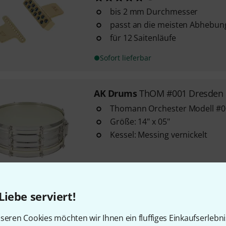
bis 2 mm Durchmesser
passt an die meisten Abhebun
für 12 Saitenläufe
Sofort lieferbar
AK Drums
ThOM #001 Dresden 
Thomann Orchester Modell #0
Größe: 14" x 05"
Kessel: Messing vernickelt
Sofort lieferbar
Liebe serviert!
AK Drums
ThOM #002 Dresden 1
Thomann Orchester Modell #0
seren Cookies möchten wir Ihnen ein fluffiges Einkaufserlebn