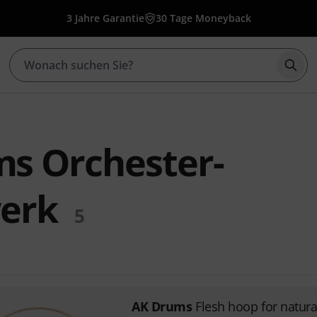
3 Jahre Garantie
30 Tage Moneyback
Such
s Orchester-
erk
5
AK Drums
Flesh hoop for natur