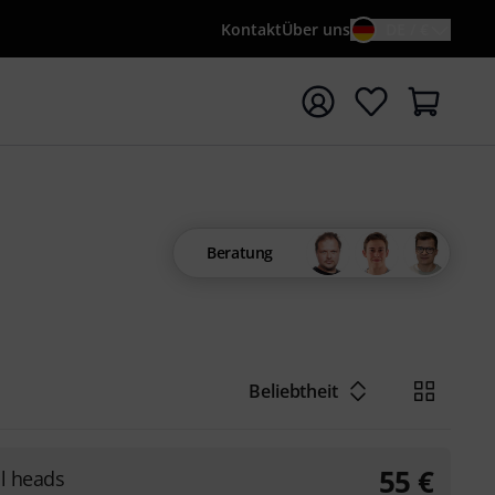
Kontakt
Über uns
DE / €
e mit Suchwort {searchTerm} starten
Beratung
Beliebtheit
55
€
al heads