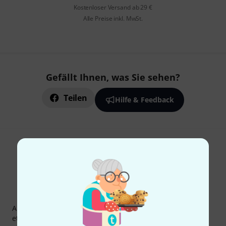
Kostenloser Versand ab 29 €
Alle Preise inkl. MwSt.
Gefällt Ihnen, was Sie sehen?
Teilen
Hilfe & Feedback
Thomann Newsletter
Abonniere den Thomann Newsletter und gewinne mit
etwas Glück einen von
50 Gutscheinen
über jeweils
50€
!