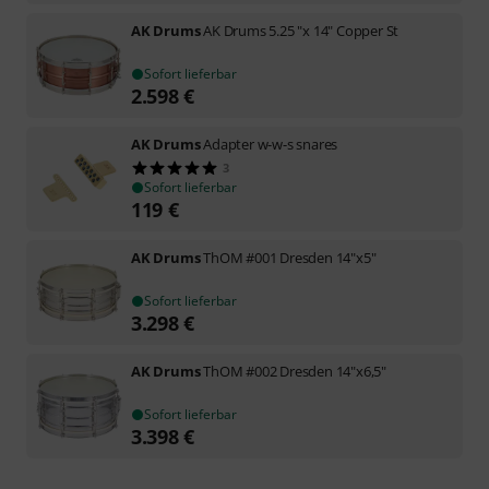
AK Drums
AK Drums 5.25 "x 14" Copper St
Sofort lieferbar
2.598
€
AK Drums
Adapter w-w-s snares
3
Sofort lieferbar
119
€
AK Drums
ThOM #001 Dresden 14"x5"
Sofort lieferbar
3.298
€
AK Drums
ThOM #002 Dresden 14"x6,5"
Sofort lieferbar
3.398
€