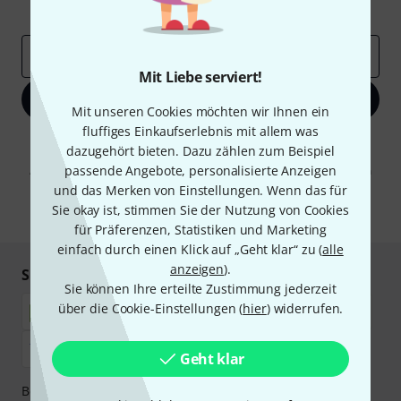
Inspirierende Beiträge
Deals
Thomann Insights
E-Mail-Adresse
*
Mit Liebe serviert!
Jetzt anmelden
Mit unseren Cookies möchten wir Ihnen ein
fluffiges Einkaufserlebnis mit allem was
Mit Klick auf „Jetzt anmelden“ stimmen Sie dem Erhalt von E-Mail-
dazugehört bieten. Dazu zählen zum Beispiel
Werbung und einer Messung des E-Mail-Nutzungsverhaltens zu. Die
passende Angebote, personalisierte Anzeigen
Abmeldung ist jederzeit möglich. Weitere Informationen finden Sie in
unseren
Datenschutzhinweisen
.
und das Merken von Einstellungen. Wenn das für
Sie okay ist, stimmen Sie der Nutzung von Cookies
* Pflichtfeld
für Präferenzen, Statistiken und Marketing
einfach durch einen Klick auf „Geht klar“ zu (
alle
anzeigen
).
Sicher einkaufen & bezahlen
Sie können Ihre erteilte Zustimmung jederzeit
über die Cookie-Einstellungen (
hier
) widerrufen.
Geht klar
Bezahlen Sie vertraulich und sicher per Nachnahme,