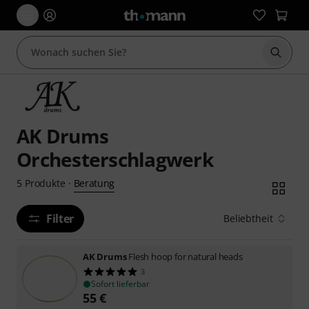
Suche 
AK Drums
Orchesterschlagwerk
Beratung
5
Produkte
·
Filter
Beliebtheit
AK Drums
Flesh hoop for natural heads
3
Sofort lieferbar
55
€