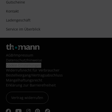
Gutscheine
Kontakt
Ladengeschäft
Service im Überblick
AGB
/
Impressum
Datenschutzhinweise
Cookie-Einstellungen
Widerrufsrecht für Verbraucher
Bestellvorgang/Vertragsabschluss
Mängelhaftungsrecht
Erklärung zur Barrierefreiheit
Vertrag widerrufen