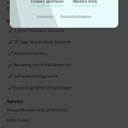
Cookies ablehnen
Weitere Infos
Vorkasse, PayPal, Amazon Pay,
Klarna Sofort bezahlen
,
Klarna Ratenzahlung
oder Kreditkarte.
·
Impressum
Datenschutzhinweise
Ihre Vorteile
3 Jahre Thomann Garantie
30 Tage Money-Back-Garantie
Reparaturservice
Beratung durch Fachexperten
Zufriedenheitsgarantie
Europas größtes Versandlager
Service
Versandkosten und Lieferzeiten
Hilfe-Center