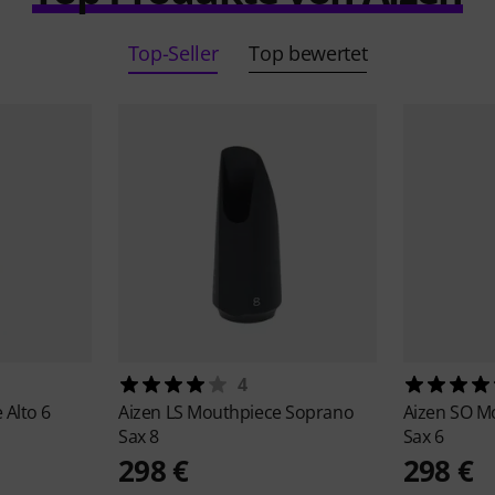
Top-Seller
Top bewertet
4
Alto 6
Aizen
LS Mouthpiece Soprano
Aizen
SO M
Sax 8
Sax 6
298 €
298 €