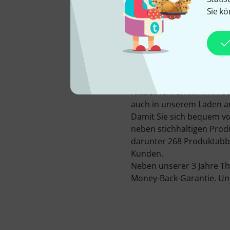
Sie kö
Das Unternehmen Aizen C
Unternehmens ist in Kochi
Shop e.K. in Hamburg (D)
Die Produkte von Aizen k
Aktuell führen wir 41 Pro
auch in unserem Laden ant
Damit Sie sich bequem vo
neben stichhaltigen Pro
darunter 268 Produktabbi
Kunden.
Neben unserer 3 Jahre Th
Money-Back-Garantie. Uns