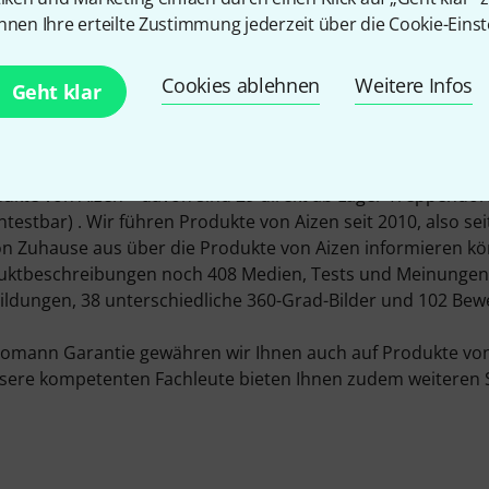
nnen Ihre erteilte Zustimmung jederzeit über die Cookie-Einst
Cookies ablehnen
Weitere Infos
Geht klar
o.Ltd. wurde im Jahre 2009 durch Minoru Kubota gegründet
 (JAP). Der offizielle deutsche Stützpunkt ist das Unterne
.
ommen ausschließlich aus Fabriken in Japan.
dukte von Aizen – davon sind 29 direkt ab Lager Treppendor
estbar) . Wir führen Produkte von Aizen seit 2010, also seit
n Zuhause aus über die Produkte von Aizen informieren kön
duktbeschreibungen noch 408 Medien, Tests und Meinungen 
ldungen, 38 unterschiedliche 360-Grad-Bilder und 102 Be
omann Garantie gewähren wir Ihnen auch auf Produkte von
ere kompetenten Fachleute bieten Ihnen zudem weiteren Se