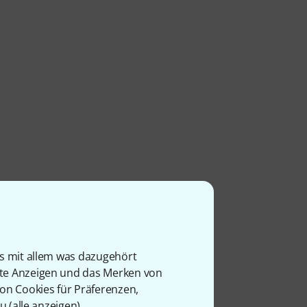
is mit allem was dazugehört
rte Anzeigen und das Merken von
Ø VERFÜGBARKEIT
von Cookies für Präferenzen,
75.94% (1 Jahr)
u (
alle anzeigen
).