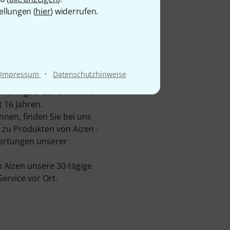
ellungen (
hier
) widerrufen.
. Hauptsitz des
hmen Professional Music
·
Impressum
Datenschutzhinweise
f verfügbar (und natürlich
 16 Jahren.
nen, finden Sie bei uns
zu Produkten von Aizen -
wertungen unserer
 Aizen unsere 30-tägige
rvice vor Ort.