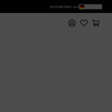
Kontakt
Über uns
DE / €
e mit Suchwort {searchTerm} starten