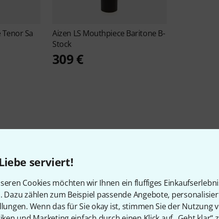
 Tenor Sa
Aizen
LS Mouthpiece Baritone B-
Stock
309 €
Über Aizen
Liebe serviert!
seren Cookies möchten wir Ihnen ein fluffiges Einkaufserlebn
n. Dazu zählen zum Beispiel passende Angebote, personalisie
BEI UNS SEIT
PRODUKTE AUF LAGER
llungen. Wenn das für Sie okay ist, stimmen Sie der Nutzung 
2010
30+
tiken und Marketing einfach durch einen Klick auf „Geht klar“ z