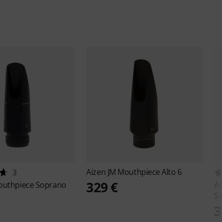
Aizen
JM Mouthpiece Alto 6
3
329 €
outhpiece Soprano
A
S
3