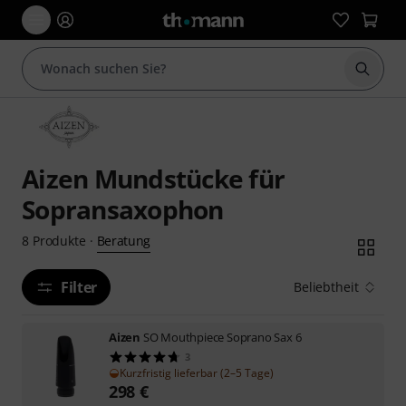
Suche 
Aizen Mundstücke für
Sopransaxophon
Beratung
8
Produkte
·
Filter
Beliebtheit
Aizen
SO Mouthpiece Soprano Sax 6
3
Kurzfristig lieferbar (2–5 Tage)
298
€