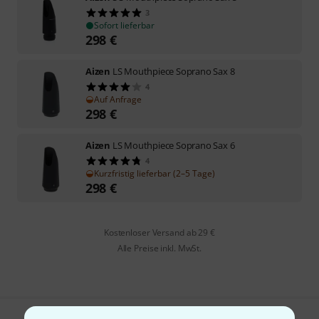
3
Sofort lieferbar
298
€
Aizen
LS Mouthpiece Soprano Sax 8
4
Auf Anfrage
298
€
Aizen
LS Mouthpiece Soprano Sax 6
4
Kurzfristig lieferbar (2–5 Tage)
298
€
Kostenloser Versand ab 29 €
Alle Preise inkl. MwSt.