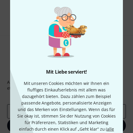
Gefällt Ihnen, was Sie sehen?
Teilen
Hilfe & Feedback
Mit Liebe serviert!
Thomann Newsletter
Abonniere den Thomann Newsletter und gewinne mit
Mit unseren Cookies möchten wir Ihnen ein
etwas Glück einen von
50 Gutscheinen
über jeweils
50€
!
fluffiges Einkaufserlebnis mit allem was
Inspirierende Beiträge
dazugehört bieten. Dazu zählen zum Beispiel
Deals
Thomann Insights
passende Angebote, personalisierte Anzeigen
und das Merken von Einstellungen. Wenn das für
E-Mail-Adresse
*
Sie okay ist, stimmen Sie der Nutzung von Cookies
für Präferenzen, Statistiken und Marketing
Jetzt anmelden
einfach durch einen Klick auf „Geht klar“ zu (
alle