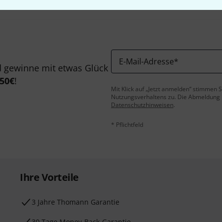
E-Mail-Adresse
*
 gewinne mit etwas Glück
50€
!
Mit Klick auf „Jetzt anmelden“ stimmen
Nutzungsverhaltens zu. Die Abmeldung is
Datenschutzhinweisen
.
* Pflichtfeld
Ihre Vorteile
3 Jahre Thomann Garantie
30 Tage Money-Back-Garantie