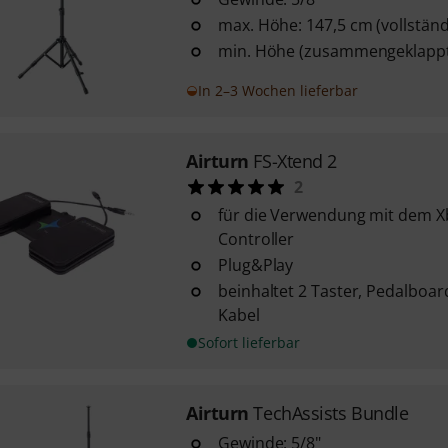
max. Höhe: 147,5 cm (vollstän
min. Höhe (zusammengeklappt
In 2–3 Wochen lieferbar
Airturn
FS-Xtend 2
2
für die Verwendung mit dem X
Controller
Plug&Play
beinhaltet 2 Taster, Pedalboar
Kabel
Sofort lieferbar
Airturn
TechAssists Bundle
Gewinde: 5/8"