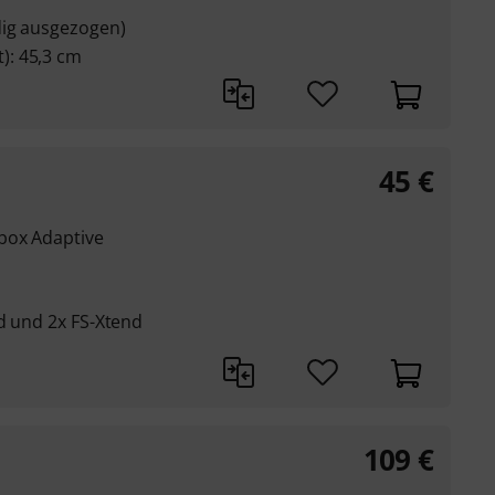
dig ausgezogen)
): 45,3 cm
45
€
box Adaptive
d und 2x FS-Xtend
109
€