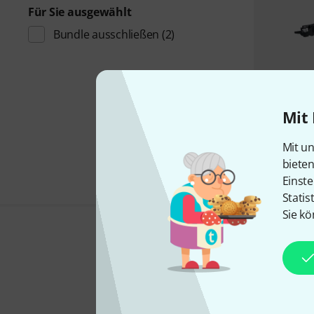
Für Sie ausgewählt
Bundle ausschließen
(2)
Mit 
Mit un
biete
Einste
Statis
Sie kö