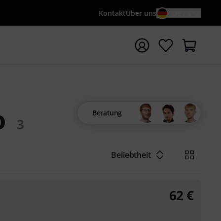
Kontakt
Über uns
DE / €
e mit Suchwort {searchTerm} starten
o
Beratung
3
Beliebtheit
62
€