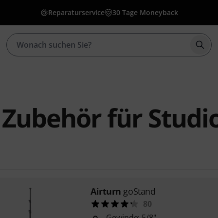
Reparaturservice
30 Tage Moneyback
Such
 Zubehör für Studi
Airturn
goStand
80
Gewinde: 5/8"