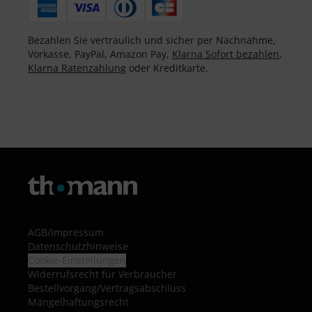
Bezahlen Sie vertraulich und sicher per Nachnahme,
Vorkasse, PayPal, Amazon Pay,
Klarna Sofort bezahlen
,
Klarna Ratenzahlung
oder Kreditkarte.
AGB
/
Impressum
Datenschutzhinweise
Cookie-Einstellungen
Widerrufsrecht für Verbraucher
Bestellvorgang/Vertragsabschluss
Mängelhaftungsrecht