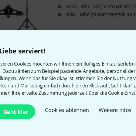
max. Höhe: 147,5 cm (vollstän
min. Höhe (zusammengeklappt
In 2–3 Wochen lieferbar
Liebe serviert!
Kostenloser Versand ab 2
seren Cookies möchten wir Ihnen ein fluffiges Einkaufserlebn
Alle Preise inkl. MwSt.
n. Dazu zählen zum Beispiel passende Angebote, personalisie
llungen. Wenn das für Sie okay ist, stimmen Sie der Nutzung 
tiken und Marketing einfach durch einen Klick auf „Geht klar“ z
nnen Ihre erteilte Zustimmung jederzeit über die Cookie-Einst
Gefällt Ihnen, was Sie sehen?
Cookies ablehnen
Weitere Infos
Geht klar
Teilen
Hilfe & Feedback