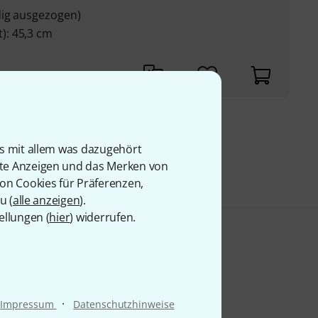
dig ausgezogen)
): 45,3 cm
9 €
is mit allem was dazugehört
rte Anzeigen und das Merken von
von Cookies für Präferenzen,
u (
alle anzeigen
).
ellungen (
hier
) widerrufen.
·
Impressum
Datenschutzhinweise