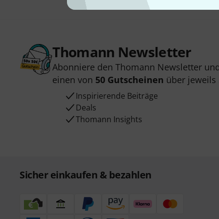
Thomann Newsletter
Abonniere den Thomann Newsletter und
einen von
50 Gutscheinen
über jeweils
Inspirierende Beiträge
Deals
Thomann Insights
Sicher einkaufen & bezahlen