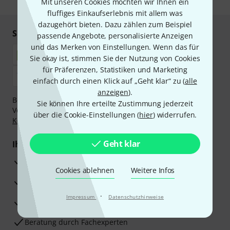
Mit unseren Cookies möchten wir Ihnen ein
fluffiges Einkaufserlebnis mit allem was
dazugehört bieten. Dazu zählen zum Beispiel
Sicher einkaufen & bezahlen
passende Angebote, personalisierte Anzeigen
und das Merken von Einstellungen. Wenn das für
Sie okay ist, stimmen Sie der Nutzung von Cookies
für Präferenzen, Statistiken und Marketing
einfach durch einen Klick auf „Geht klar“ zu (
alle
anzeigen
).
Bezahlen Sie vertraulich und sicher per Nachnahme,
Sie können Ihre erteilte Zustimmung jederzeit
Vorkasse, PayPal, Amazon Pay,
Klarna Sofort bezahlen
,
über die Cookie-Einstellungen (
hier
) widerrufen.
Klarna Ratenzahlung
oder Kreditkarte.
Geht klar
Ihre Vorteile
3 Jahre Thomann Garantie
Cookies ablehnen
Weitere Infos
30 Tage Money-Back-Garantie
·
Impressum
Datenschutzhinweise
Reparaturservice
Beratung durch Fachexperten