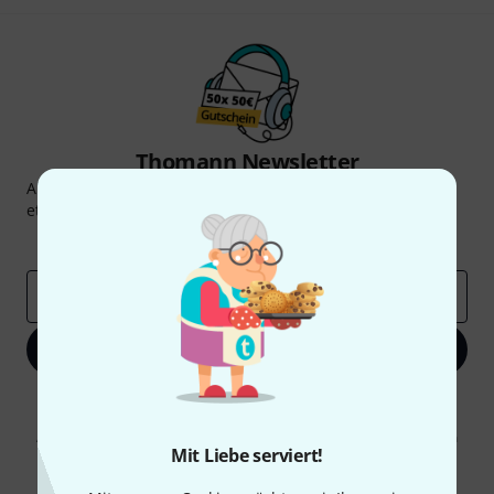
Thomann Newsletter
Abonniere den Thomann Newsletter und gewinne mit
etwas Glück einen von
50 Gutscheinen
über jeweils
50€
!
Inspirierende Beiträge
Deals
Thomann Insights
E-Mail-Adresse
*
Jetzt anmelden
Mit Klick auf „Jetzt anmelden“ stimmen Sie dem Erhalt von E-Mail-
Werbung und einer Messung des E-Mail-Nutzungsverhaltens zu. Die
Abmeldung ist jederzeit möglich. Weitere Informationen finden Sie in
Mit Liebe serviert!
unseren
Datenschutzhinweisen
.
* Pflichtfeld