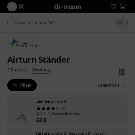
Suche 
Airturn Ständer
Beratung
3
Produkte
·
Filter
Beliebtheit
Airturn
goStand
80
In 2–3 Wochen lieferbar
62
€
Airturn
goStand Telescoping Mic Boom