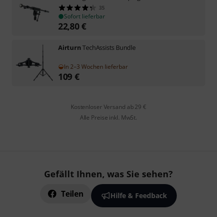
35
Sofort lieferbar
22,80
€
Airturn
TechAssists Bundle
In 2–3 Wochen lieferbar
109
€
Kostenloser Versand ab 29 €
Alle Preise inkl. MwSt.
Gefällt Ihnen, was Sie sehen?
Teilen
Hilfe & Feedback