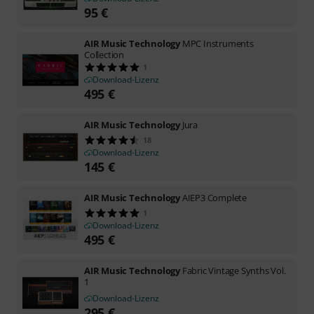
95
€
AIR Music Technology
MPC Instruments
Collection
1
Download-Lizenz
495
€
AIR Music Technology
Jura
18
Download-Lizenz
145
€
AIR Music Technology
AIEP3 Complete
1
Download-Lizenz
495
€
AIR Music Technology
Fabric Vintage Synths Vol.
1
Download-Lizenz
295
€