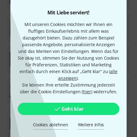
95
€
Mit Liebe serviert!
AIR Music Technology
Structure 2
Mit unseren Cookies möchten wir Ihnen ein
15
Download-Lizenz
fluffiges Einkaufserlebnis mit allem was
95
€
dazugehört bieten. Dazu zählen zum Beispiel
passende Angebote, personalisierte Anzeigen
AIR Music Technology
Velvet 2
und das Merken von Einstellungen. Wenn das für
7
Sie okay ist, stimmen Sie der Nutzung von Cookies
Download-Lizenz
für Präferenzen, Statistiken und Marketing
95
€
einfach durch einen Klick auf „Geht klar“ zu (
alle
anzeigen
).
AIR Music Technology
Strike
Sie können Ihre erteilte Zustimmung jederzeit
4
über die Cookie-Einstellungen (
hier
) widerrufen.
Download-Lizenz
95
€
Geht klar
AIR Music Technology
Boom
3
Cookies ablehnen
Weitere Infos
Download-Lizenz
95
€