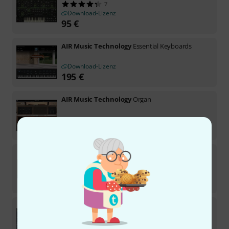
7
Download-Lizenz
95
€
AIR Music Technology
Essential Keyboards
Download-Lizenz
195
€
AIR Music Technology
Organ
Download-Lizenz
145
€
AIR Music Technology
DB-33
35
Download-Lizenz
95
€
AIR Music Technology
Transfuser 2
3
Download-Lizenz