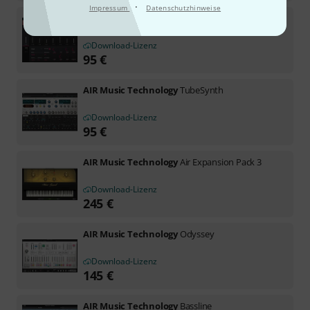
·
Impressum
Datenschutzhinweise
AIR Music Technology
Drum Synth
Download-Lizenz
95
€
AIR Music Technology
TubeSynth
Download-Lizenz
95
€
AIR Music Technology
Air Expansion Pack 3
Download-Lizenz
245
€
AIR Music Technology
Odyssey
Download-Lizenz
145
€
AIR Music Technology
Bassline