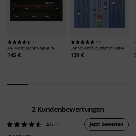
18
119
A
AIR Music Technology
Jura
Sonnox
Oxford Inflator Native
C
145 €
139 €
2
Kundenbewertungen
Jetzt bewerten
4.5
/ 5