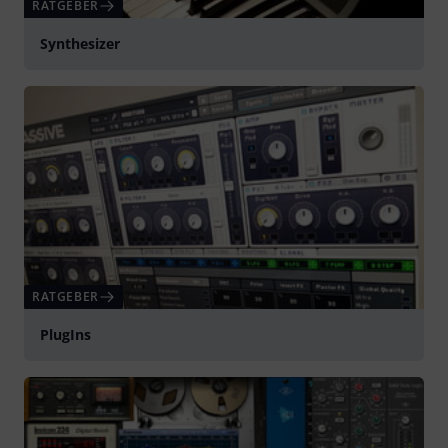
RATGEBER
Synthesizer
RATGEBER
PlugIns