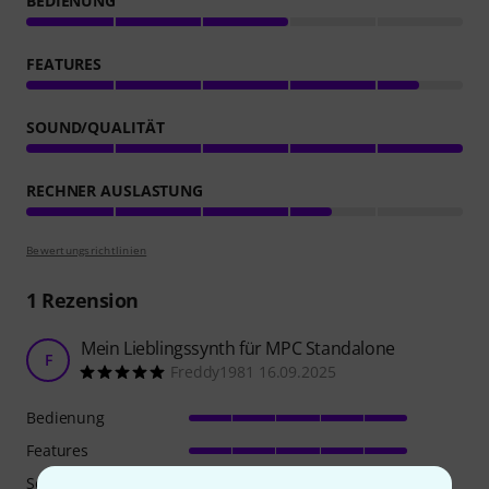
BEDIENUNG
FEATURES
SOUND/QUALITÄT
RECHNER AUSLASTUNG
Bewertungsrichtlinien
1
Rezension
Mein Lieblingssynth für MPC Standalone
F
Freddy1981 16.09.2025
Bedienung
Features
Sound/Qualität