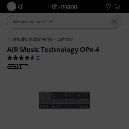
Suche 
Virtuelle Instrumente + Sampler
AIR Music Technology OPx-4
4.5 von 5 Sternen aus 2 Kundenbewertungen
(
2
)