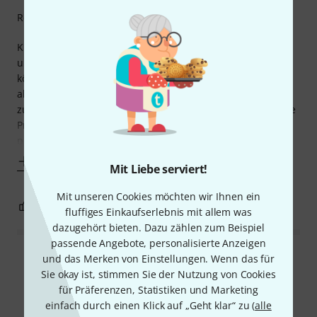
Rechner Auslastung
Kurz und knapp: coole Presets, keine Ladezeiten, klingt gut
und hat 4 Stimmen, die alle komplett eingestellt werden
können. Kostet bei Akai oder Air 149€, gab es bei Thomann
als VST/MPC Kombo mit satten 75% Rabatt. Da musste ich
zuschlagen. Funktioniert auch mit Ableton Live 12 Lite ohne
Probleme. Download- und Installationsanleitung kommen
per Mail und sind einfach
Mehr anzeigen
Mit Liebe serviert!
Mit unseren Cookies möchten wir Ihnen ein
0
0
BEWERTUNG MELDEN
fluffiges Einkaufserlebnis mit allem was
dazugehört bieten. Dazu zählen zum Beispiel
passende Angebote, personalisierte Anzeigen
und das Merken von Einstellungen. Wenn das für
Alle Bewertungen lesen
Sie okay ist, stimmen Sie der Nutzung von Cookies
für Präferenzen, Statistiken und Marketing
einfach durch einen Klick auf „Geht klar“ zu (
alle