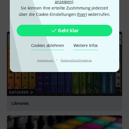
anzeigen
).
Schon gewusst?
Sie können Ihre erteilte Zustimmung jederzeit
über die Cookie-Einstellungen (
hier
) widerrufen.
Alle
Ratgeber
Geht klar
Cookies ablehnen
Weitere Infos
·
Impressum
Datenschutzhinweise
RATGEBER
Libraries