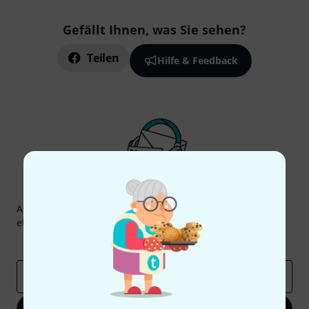
Gefällt Ihnen, was Sie sehen?
Teilen
Hilfe & Feedback
Thomann Newsletter
Abonniere den Thomann Newsletter und gewinne mit
etwas Glück einen von
50 Gutscheinen
über jeweils
50€
!
Inspirierende Beiträge
Deals
Thomann Insights
E-Mail-Adresse
*