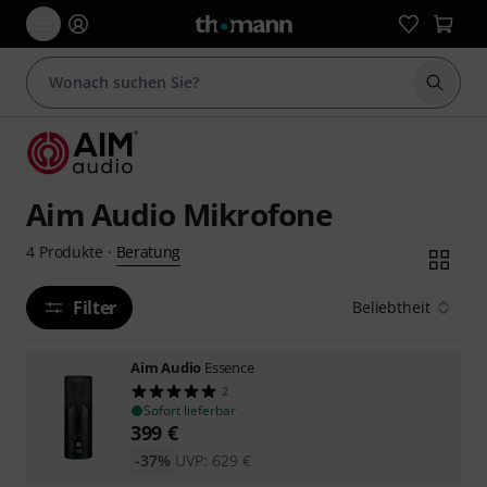
Suche 
Aim Audio Mikrofone
Beratung
4
Produkte
·
Filter
Beliebtheit
Aim Audio
Essence
2
Sofort lieferbar
399
€
-37%
UVP:
629
€