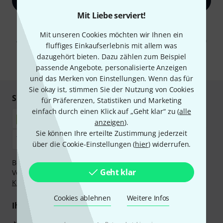
Jetzt anmelden
Mit Liebe serviert!
Mit Klick auf „Jetzt anmelden“ stimmen Sie dem Erhalt von E-Mail-
Werbung und einer Messung des E-Mail-Nutzungsverhaltens zu. Die
Mit unseren Cookies möchten wir Ihnen ein
Abmeldung ist jederzeit möglich. Weitere Informationen finden Sie in
fluffiges Einkaufserlebnis mit allem was
unseren
Datenschutzhinweisen
.
dazugehört bieten. Dazu zählen zum Beispiel
* Pflichtfeld
passende Angebote, personalisierte Anzeigen
und das Merken von Einstellungen. Wenn das für
Sie okay ist, stimmen Sie der Nutzung von Cookies
Sicher einkaufen & bezahlen
für Präferenzen, Statistiken und Marketing
einfach durch einen Klick auf „Geht klar“ zu (
alle
anzeigen
).
Sie können Ihre erteilte Zustimmung jederzeit
über die Cookie-Einstellungen (
hier
) widerrufen.
Bezahlen Sie vertraulich und sicher per Nachnahme,
Geht klar
Vorkasse, PayPal, Amazon Pay,
Klarna Sofort bezahlen
,
Klarna Ratenzahlung
oder Kreditkarte.
Cookies ablehnen
Weitere Infos
Ihre Vorteile
3 Jahre Thomann Garantie
·