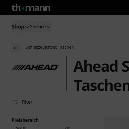
Shop
Service
Schlagzeugstock Taschen
Ahead S
Tasche
Filter
Preisbereich
Von (€)
Bis (€)