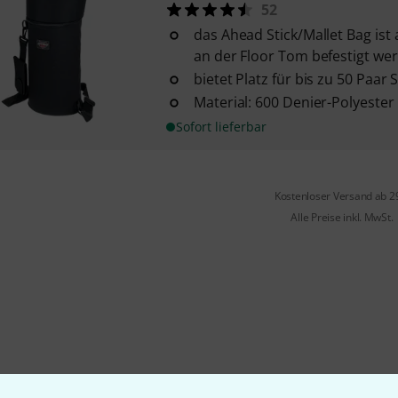
52
das Ahead Stick/Mallet Bag ist
an der Floor Tom befestigt we
bietet Platz für bis zu 50 Paar S
Material: 600 Denier-Polyester
Sofort lieferbar
Kostenloser Versand ab 2
Alle Preise inkl. MwSt.