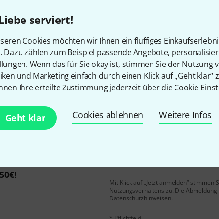
Liebe serviert!
seren Cookies möchten wir Ihnen ein fluffiges Einkaufserlebn
Gefällt Ihnen, was Sie sehen?
n. Dazu zählen zum Beispiel passende Angebote, personalisie
llungen. Wenn das für Sie okay ist, stimmen Sie der Nutzung 
Teilen
Hilfe & Feedback
tiken und Marketing einfach durch einen Klick auf „Geht klar“ z
nnen Ihre erteilte Zustimmung jederzeit über die Cookie-Einst
Cookies ablehnen
Weitere Infos
Geht klar
E-Mail-Adresse
*
 gewinne mit etwas Glück
50€
!
Mit Klick auf „Jetzt anmelden“ stimmen
Nutzungsverhaltens zu. Die Abmeldung is
Datenschutzhinweisen
.
* Pflichtfeld