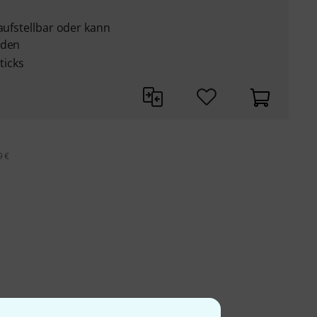
 aufstellbar oder kann
rden
ticks
9 €