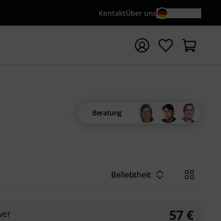
Kontakt
Über uns
DE / €
e mit Suchwort {searchTerm} starten
Beratung
Beliebtheit
57
€
wer