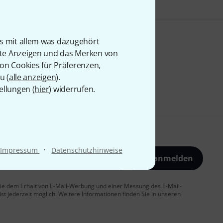
is mit allem was dazugehört
rte Anzeigen und das Merken von
von Cookies für Präferenzen,
u (
alle anzeigen
).
ellungen (
hier
) widerrufen.
·
Impressum
Datenschutzhinweise
Jetzt anmelden
 Sie dem Erhalt von E-Mail-Werbung und einer Messung des E-Mail-
t jederzeit möglich. Weitere Informationen finden Sie in unseren