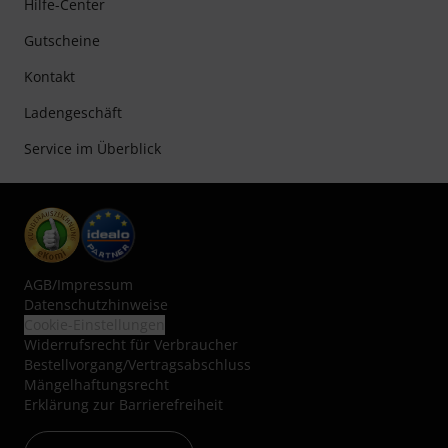
Hilfe-Center
Gutscheine
Kontakt
Ladengeschäft
Service im Überblick
AGB
/
Impressum
Datenschutzhinweise
Cookie-Einstellungen
Widerrufsrecht für Verbraucher
Bestellvorgang/Vertragsabschluss
Mängelhaftungsrecht
Erklärung zur Barrierefreiheit