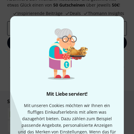
etwas Glück einen von
50 Gutscheinen
über jeweils
50€
!
Inspirierende Beiträge
Deals
Thomann Insights
E-Mail-Adresse
*
Jetzt anmelden
Mit Klick auf „Jetzt anmelden“ stimmen Sie dem Erhalt von E-Mail-
Werbung und einer Messung des E-Mail-Nutzungsverhaltens zu. Die
Abmeldung ist jederzeit möglich. Weitere Informationen finden Sie in
unseren
Datenschutzhinweisen
.
* Pflichtfeld
Mit Liebe serviert!
Sicher einkaufen & bezahlen
Mit unseren Cookies möchten wir Ihnen ein
fluffiges Einkaufserlebnis mit allem was
dazugehört bieten. Dazu zählen zum Beispiel
passende Angebote, personalisierte Anzeigen
und das Merken von Einstellungen. Wenn das für