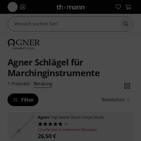
Suche 
Agner Schlägel für
Marchinginstrumente
Beratung
1
Produkte
·
Filter
Beliebtheit
Agner
Top Secret Drum Corps Sticks
22
Lieferbar in mehreren Monaten
26,50
€