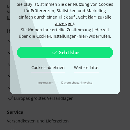
Sie okay ist, stimmen Sie der Nutzung von Cookies
Bezahlen Sie vertraulich und sicher per Nachnahme,
für Präferenzen, Statistiken und Marketing
Vorkasse, PayPal, Amazon Pay,
Klarna Sofort bezahlen
,
einfach durch einen Klick auf „Geht klar“ zu (
alle
Klarna Ratenzahlung
oder Kreditkarte.
anzeigen
).
Sie können Ihre erteilte Zustimmung jederzeit
Ihre Vorteile
über die Cookie-Einstellungen (
hier
) widerrufen.
3 Jahre Thomann Garantie
30 Tage Money-Back-Garantie
Geht klar
Reparaturservice
Cookies ablehnen
Weitere Infos
Beratung durch Fachexperten
·
Impressum
Datenschutzhinweise
Zufriedenheitsgarantie
Europas größtes Versandlager
Service
Versandkosten und Lieferzeiten