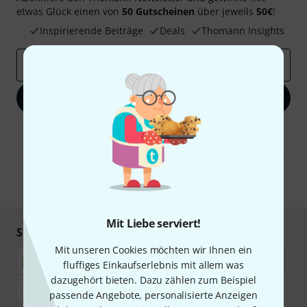
etwas Glück einen von
50 Gutscheinen
über jeweils
50€
!
Inspirierende Beiträge
Deals
Thomann Insights
E-Mail-Adresse
*
Jetzt anmelden
Mit Klick auf „Jetzt anmelden“ stimmen Sie dem Erhalt von E-Mail-
Werbung und einer Messung des E-Mail-Nutzungsverhaltens zu. Die
Abmeldung ist jederzeit möglich. Weitere Informationen finden Sie in
unseren
Datenschutzhinweisen
.
* Pflichtfeld
Mit Liebe serviert!
Sicher einkaufen & bezahlen
Mit unseren Cookies möchten wir Ihnen ein
fluffiges Einkaufserlebnis mit allem was
dazugehört bieten. Dazu zählen zum Beispiel
passende Angebote, personalisierte Anzeigen