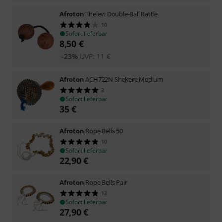
Afroton
Thelevi Double-Ball Rattle
10
Sofort lieferbar
8,50
€
-23%
UVP:
11
€
Afroton
ACH722N Shekere Medium
3
Sofort lieferbar
35
€
Afroton
Rope Bells 50
10
Sofort lieferbar
22,90
€
Afroton
Rope Bells Pair
12
Sofort lieferbar
27,90
€