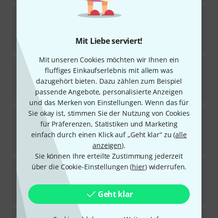
Afroton
Talking Shaker small
24
Sofort lieferbar
Mit Liebe serviert!
7
€
Mit unseren Cookies möchten wir Ihnen ein
Afroton
Juju Beans Dance Rattle
fluffiges Einkaufserlebnis mit allem was
1
dazugehört bieten. Dazu zählen zum Beispiel
Sofort lieferbar
passende Angebote, personalisierte Anzeigen
21,90
€
und das Merken von Einstellungen. Wenn das für
Sie okay ist, stimmen Sie der Nutzung von Cookies
Afroton
Talking Shaker large
für Präferenzen, Statistiken und Marketing
4
Sofort lieferbar
einfach durch einen Klick auf „Geht klar“ zu (
alle
11
€
anzeigen
).
Sie können Ihre erteilte Zustimmung jederzeit
Afroton
Talking Shaker medium
über die Cookie-Einstellungen (
hier
) widerrufen.
8
Sofort lieferbar
9
€
Geht klar
Afroton
Juju Beans Rattle