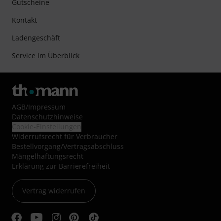
Gutscheine
Kontakt
Ladengeschäft
Service im Überblick
AGB
/
Impressum
Datenschutzhinweise
Cookie-Einstellungen
Widerrufsrecht für Verbraucher
Bestellvorgang/Vertragsabschluss
Mängelhaftungsrecht
Erklärung zur Barrierefreiheit
Vertrag widerrufen