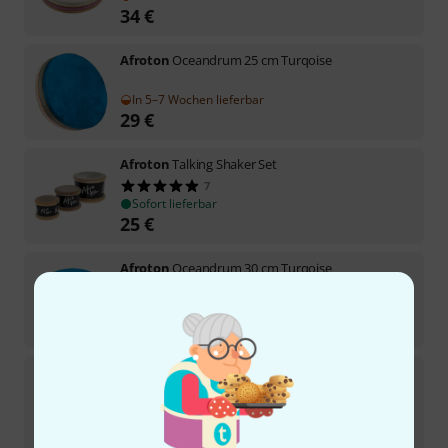
34
€
Afroton
Oceandrum 25 cm Turqoise
In 5–7 Wochen lieferbar
29
€
Afroton
Talking Shaker Set
7
Sofort lieferbar
25
€
Afroton
Oceandrum 30 cm Turqoise
2
Sofort lieferbar
36
€
Afroton
AOD 814 Ocean Drum
15
In 4–5 Wochen lieferbar
85
€