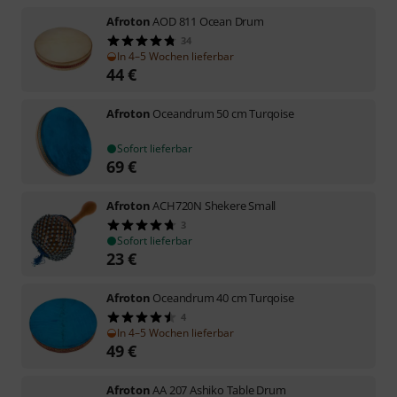
Afroton
AOD 811 Ocean Drum
34
In 4–5 Wochen lieferbar
44
€
Afroton
Oceandrum 50 cm Turqoise
Sofort lieferbar
69
€
Afroton
ACH720N Shekere Small
3
Sofort lieferbar
23
€
Afroton
Oceandrum 40 cm Turqoise
4
In 4–5 Wochen lieferbar
49
€
Afroton
AA 207 Ashiko Table Drum