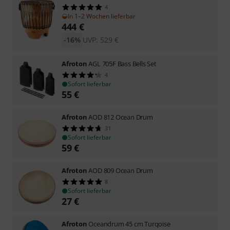
4
In 1–2 Wochen lieferbar
444
€
-16%
UVP:
529
€
Afroton
AGL 705F Bass Bells Set
4
Sofort lieferbar
55
€
Afroton
AOD 812 Ocean Drum
31
Sofort lieferbar
59
€
Afroton
AOD 809 Ocean Drum
8
Sofort lieferbar
27
€
Afroton
Oceandrum 45 cm Turqoise