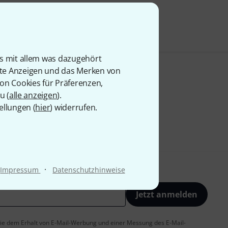
is mit allem was dazugehört
rte Anzeigen und das Merken von
von Cookies für Präferenzen,
u (
alle anzeigen
).
ellungen (
hier
) widerrufen.
·
Impressum
Datenschutzhinweise
Jetzt anmelden
 Sie dem Erhalt von E-Mail-Werbung und einer Messung des E-Mail-