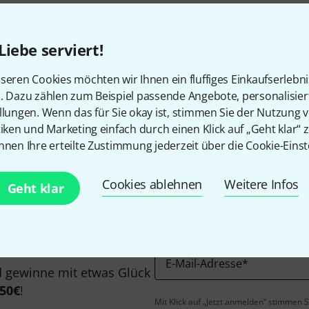
Liebe serviert!
seren Cookies möchten wir Ihnen ein fluffiges Einkaufserlebn
n. Dazu zählen zum Beispiel passende Angebote, personalisie
Gefällt Ihnen, was Sie sehen?
llungen. Wenn das für Sie okay ist, stimmen Sie der Nutzung 
tiken und Marketing einfach durch einen Klick auf „Geht klar“ z
nnen Ihre erteilte Zustimmung jederzeit über die Cookie-Einst
Teilen
Hilfe & Feedback
Cookies ablehnen
Weitere Infos
Geht klar
E-Mail-Adresse
*
 gewinne mit etwas Glück
50€
!
Mit Klick auf „Jetzt anmelden“ stimmen