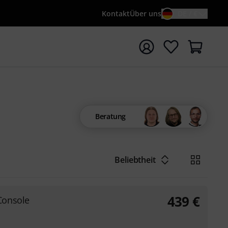
Kontakt
Über uns
DE / €
e mit Suchwort {searchTerm} starten
Beratung
Beliebtheit
439
€
Console