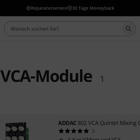
Reparaturservice
30 Tage Moneyback
Such
VCA-Module
1
ADDAC
802 VCA Quintet Mixing 
3
5-Kanal Mixer und VCA