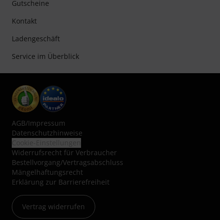
Gutscheine
Kontakt
Ladengeschäft
Service im Überblick
AGB
/
Impressum
Datenschutzhinweise
Cookie-Einstellungen
Widerrufsrecht für Verbraucher
Bestellvorgang/Vertragsabschluss
Mängelhaftungsrecht
Erklärung zur Barrierefreiheit
Vertrag widerrufen