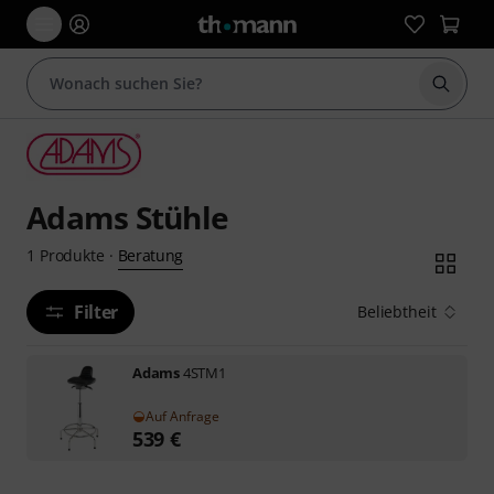
Suche 
Adams Stühle
Beratung
1
Produkte
·
Filter
Beliebtheit
Adams
4STM1
Auf Anfrage
539
€