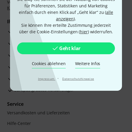
Vorkasse, PayPal, Amazon Pay,
Klarna Sofort bezahlen
,
für Präferenzen, Statistiken und Marketing
Klarna Ratenzahlung
oder Kreditkarte.
einfach durch einen Klick auf „Geht klar“ zu (
alle
anzeigen
).
Ihre Vorteile
Sie können Ihre erteilte Zustimmung jederzeit
3 Jahre Thomann Garantie
über die Cookie-Einstellungen (
hier
) widerrufen.
30 Tage Money-Back-Garantie
Geht klar
Reparaturservice
Cookies ablehnen
Weitere Infos
Beratung durch Fachexperten
Zufriedenheitsgarantie
·
Impressum
Datenschutzhinweise
Europas größtes Versandlager
Service
Versandkosten und Lieferzeiten
Hilfe-Center