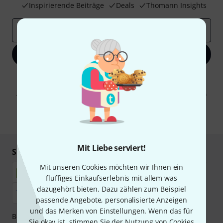
Inspirierende Beiträge
Deals
Thomann Insights
E-Mail-Adresse
*
Jetzt anmelden
Mit Klick auf „Jetzt anmelden“ stimmen Sie dem Erhalt von E-Mail-
Werbung und einer Messung des E-Mail-Nutzungsverhaltens zu. Die
Abmeldung ist jederzeit möglich. Weitere Informationen finden Sie in
unseren
Datenschutzhinweisen
.
* Pflichtfeld
Mit Liebe serviert!
Sicher einkaufen & bezahlen
Mit unseren Cookies möchten wir Ihnen ein
fluffiges Einkaufserlebnis mit allem was
dazugehört bieten. Dazu zählen zum Beispiel
passende Angebote, personalisierte Anzeigen
und das Merken von Einstellungen. Wenn das für
Bezahlen Sie vertraulich und sicher per Nachnahme,
Sie okay ist, stimmen Sie der Nutzung von Cookies