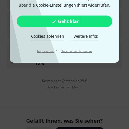
19
€
über die Cookie-Einstellungen (
hier
) widerrufen.
Adams
leg for 23"&26"Uni B-Stock
Geht klar
Sofort lieferbar
68
€
Cookies ablehnen
Weitere Infos
Adams
Strips with Letters 20" (old)
·
Impressum
Datenschutzhinweise
1
Auf Anfrage
19
€
Kostenloser Versand ab 29 €
Alle Preise inkl. MwSt.
Gefällt Ihnen, was Sie sehen?