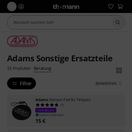
Suche 
Adams Sonstige Ersatzteile
Beratung
25
Produkte
·
Filter
Beliebtheit
Adams
Damper Pad for Timpani
12
TOP-SELLER
Sofort lieferbar
15
€