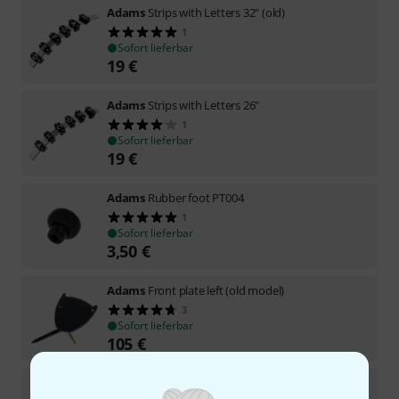
Adams
Strips with Letters 32" (old)
1
Sofort lieferbar
19
€
Adams
Strips with Letters 26"
1
Sofort lieferbar
19
€
Adams
Rubber foot PT004
1
Sofort lieferbar
3,50
€
Adams
Front plate left (old model)
3
Sofort lieferbar
105
€
Adams
Front plate left