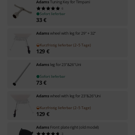
Adams
Tuning Key for Timpani
6
Sofort lieferbar
33
€
Adams
wheel with leg for 29" + 32"
Kurzfristig lieferbar (2–5 Tage)
129
€
Adams
leg for 23"&26"Uni
Sofort lieferbar
73
€
Adams
wheel with leg for 23"&26"Uni
Kurzfristig lieferbar (2–5 Tage)
129
€
Adams
Front plate right (old model)
3