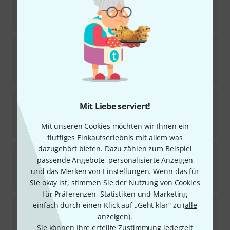
Auf Anfrage
105
€
Adams
Front plate right
1
Sofort lieferbar
105
€
Adams
Strips with Letters 23"
Mit Liebe serviert!
1
Sofort lieferbar
Mit unseren Cookies möchten wir Ihnen ein
19
€
fluffiges Einkaufserlebnis mit allem was
dazugehört bieten. Dazu zählen zum Beispiel
Adams
Strips with Letters 20"
passende Angebote, personalisierte Anzeigen
und das Merken von Einstellungen. Wenn das für
Sofort lieferbar
19
€
Sie okay ist, stimmen Sie der Nutzung von Cookies
für Präferenzen, Statistiken und Marketing
Adams
Strips with Letters 32"
einfach durch einen Klick auf „Geht klar“ zu (
alle
1
anzeigen
).
Auf Anfrage
Sie können Ihre erteilte Zustimmung jederzeit