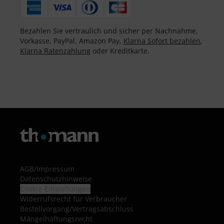
Bezahlen Sie vertraulich und sicher per Nachnahme,
Vorkasse, PayPal, Amazon Pay,
Klarna Sofort bezahlen
,
Klarna Ratenzahlung
oder Kreditkarte.
AGB
/
Impressum
Datenschutzhinweise
Cookie-Einstellungen
Widerrufsrecht für Verbraucher
Bestellvorgang/Vertragsabschluss
Mängelhaftungsrecht