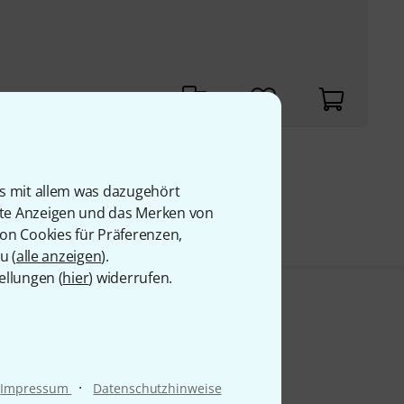
9 €
is mit allem was dazugehört
rte Anzeigen und das Merken von
von Cookies für Präferenzen,
u (
alle anzeigen
).
ellungen (
hier
) widerrufen.
·
Impressum
Datenschutzhinweise