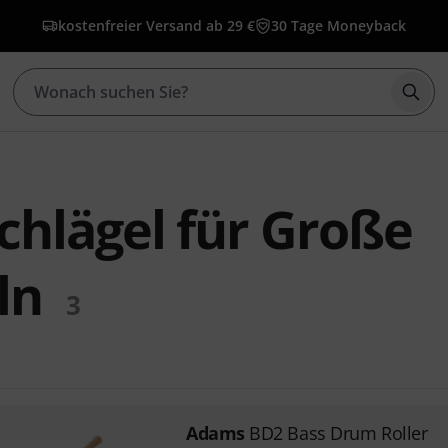
kostenfreier Versand ab 29 €
30 Tage Moneyback
Such
hlägel für Große
ln
3
Adams
BD2 Bass Drum Roller