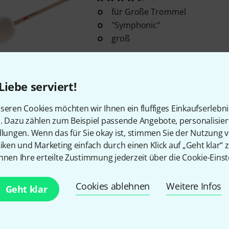
für Große Trommel
"Symphonic"
groß
Sofort lieferbar
Liebe serviert!
Kostenloser Versand ab 2
seren Cookies möchten wir Ihnen ein fluffiges Einkaufserlebn
Alle Preise inkl. MwSt.
n. Dazu zählen zum Beispiel passende Angebote, personalisie
llungen. Wenn das für Sie okay ist, stimmen Sie der Nutzung 
tiken und Marketing einfach durch einen Klick auf „Geht klar“ z
nnen Ihre erteilte Zustimmung jederzeit über die Cookie-Einst
Gefällt Ihnen, was Sie sehen?
Cookies ablehnen
Weitere Infos
Geht klar
Teilen
Hilfe & Feedback