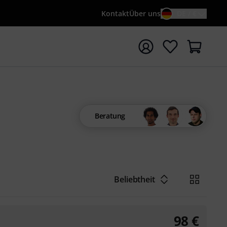
Kontakt
Über uns
DE / €
e mit Suchwort {searchTerm} starten
Beratung
Beliebtheit
98
€