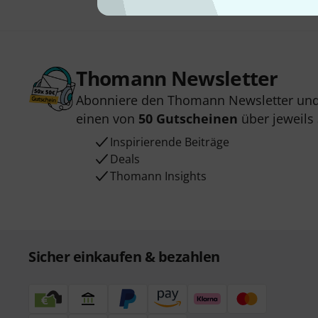
Thomann Newsletter
Abonniere den Thomann Newsletter und
einen von
50 Gutscheinen
über jeweils
Inspirierende Beiträge
Deals
Thomann Insights
Sicher einkaufen & bezahlen