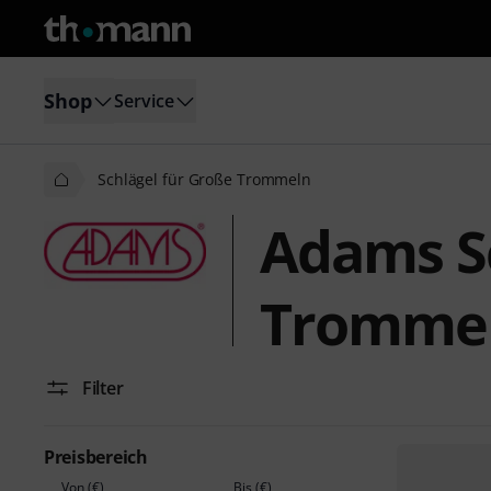
Shop
Service
Schlägel für Große Trommeln
Adams Sc
Tromme
Filter
Preisbereich
Von (€)
Bis (€)