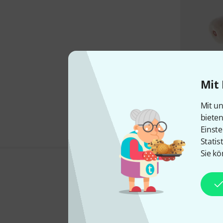
Mit 
Mit un
biete
Einste
Statis
Sie kö