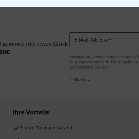
E-Mail-Adresse
*
 gewinne mit etwas Glück
50€
!
Mit Klick auf „Jetzt anmelden“ stimmen
Nutzungsverhaltens zu. Die Abmeldung is
Datenschutzhinweisen
.
* Pflichtfeld
Ihre Vorteile
3 Jahre Thomann Garantie