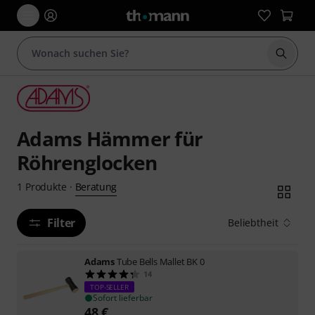
Suche 
Adams Hämmer für
Röhrenglocken
Beratung
1
Produkte
·
Filter
Beliebtheit
Adams
Tube Bells Mallet BK 0
14
TOP-SELLER
Sofort lieferbar
48
€