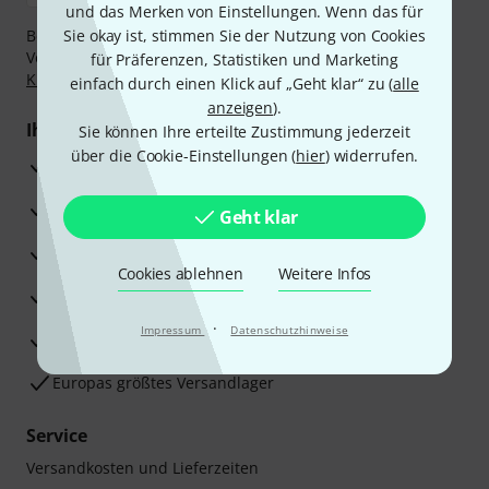
und das Merken von Einstellungen. Wenn das für
Bezahlen Sie vertraulich und sicher per Nachnahme,
Sie okay ist, stimmen Sie der Nutzung von Cookies
Vorkasse, PayPal, Amazon Pay,
Klarna Sofort bezahlen
,
für Präferenzen, Statistiken und Marketing
Klarna Ratenzahlung
oder Kreditkarte.
einfach durch einen Klick auf „Geht klar“ zu (
alle
anzeigen
).
Ihre Vorteile
Sie können Ihre erteilte Zustimmung jederzeit
über die Cookie-Einstellungen (
hier
) widerrufen.
3 Jahre Thomann Garantie
30 Tage Money-Back-Garantie
Geht klar
Reparaturservice
Cookies ablehnen
Weitere Infos
Beratung durch Fachexperten
·
Impressum
Datenschutzhinweise
Zufriedenheitsgarantie
Europas größtes Versandlager
Service
Versandkosten und Lieferzeiten