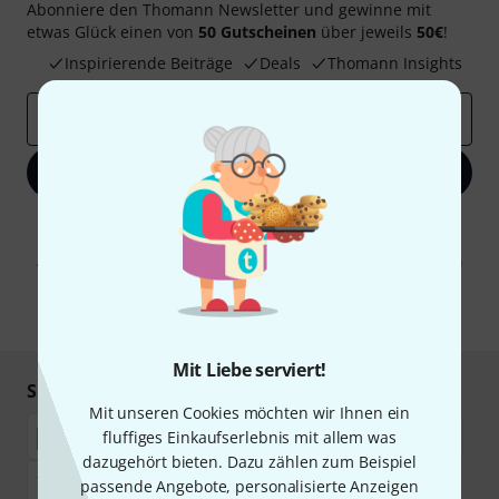
Abonniere den Thomann Newsletter und gewinne mit
etwas Glück einen von
50 Gutscheinen
über jeweils
50€
!
Inspirierende Beiträge
Deals
Thomann Insights
E-Mail-Adresse
*
Jetzt anmelden
Mit Klick auf „Jetzt anmelden“ stimmen Sie dem Erhalt von E-Mail-
Werbung und einer Messung des E-Mail-Nutzungsverhaltens zu. Die
Abmeldung ist jederzeit möglich. Weitere Informationen finden Sie in
unseren
Datenschutzhinweisen
.
* Pflichtfeld
Mit Liebe serviert!
Sicher einkaufen & bezahlen
Mit unseren Cookies möchten wir Ihnen ein
fluffiges Einkaufserlebnis mit allem was
dazugehört bieten. Dazu zählen zum Beispiel
passende Angebote, personalisierte Anzeigen