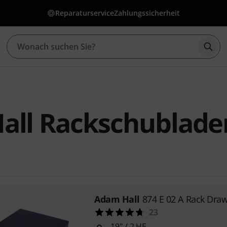
Reparaturservice
Zahlungssicherheit
Such
all Rackschublade
Adam Hall
874 E 02 A Rack Dra
23
19" / 2 HE