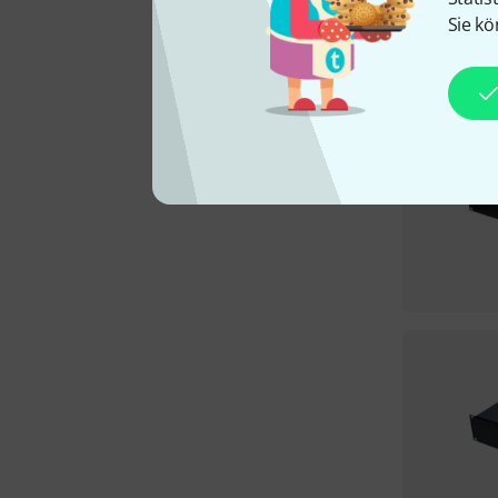
Sie kö