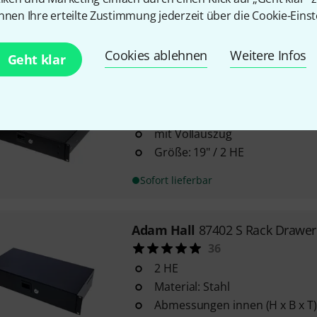
nnen Ihre erteilte Zustimmung jederzeit über die Cookie-Einst
Sofort lieferbar
Cookies ablehnen
Weitere Infos
Geht klar
Adam Hall
87402A Rack Drawer 
198
Alu-Ausführung
mit Vollauszug
Größe: 19" / 2 HE
Sofort lieferbar
Adam Hall
87402 S Rack Drawer
36
2 HE
Material: Stahl
Abmessungen innen (H x B x T)