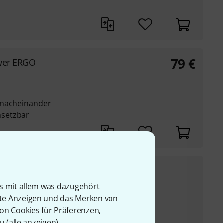
79
€
awer ERGO
 nacheinander
setzbar
55
€
ut Rails
is mit allem was dazugehört
UVP:
85,76
€
-36%
rte Anzeigen und das Merken von
zugsschienen
von Cookies für Präferenzen,
u (
alle anzeigen
).