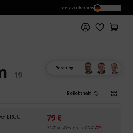
Kontakt
Über uns
DE / €
e mit Suchwort {searchTerm} starten
n
Beratung
19
Beliebtheit
79
€
wer ERGO
30-Tage-Bestpreis
:
85
€
-7%