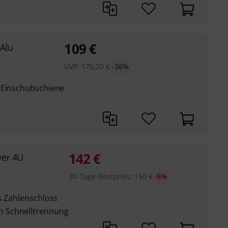
109
€
Alu
UVP:
170,20
€
-36%
 Einschubschiene
142
€
wer 4U
30-Tage-Bestpreis
:
150
€
-5%
s Zahlenschloss
 Schnelltrennung