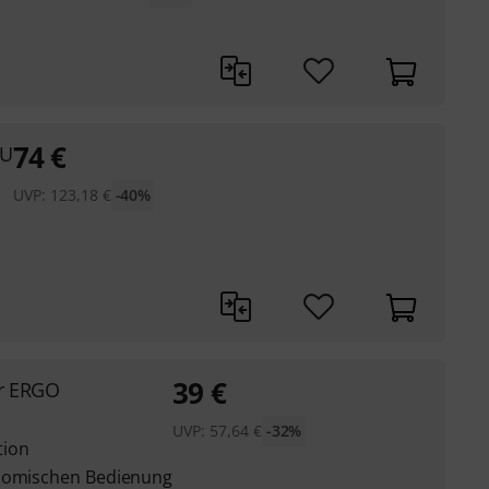
74
€
2U
UVP:
123,18
€
-40%
39
€
er ERGO
UVP:
57,64
€
-32%
tion
onomischen Bedienung