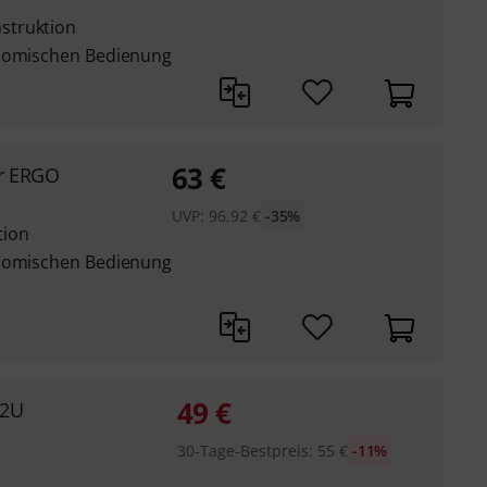
struktion
onomischen Bedienung
63
€
er ERGO
UVP:
96,92
€
-35%
tion
onomischen Bedienung
49
€
 2U
30-Tage-Bestpreis
:
55
€
-11%