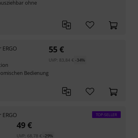
ausziehbar ohne
55
€
er ERGO
UVP:
83,84
€
-34%
tion
onomischen Bedienung
er ERGO
TOP-SELLER
49
€
UVP:
68,78
€
-29%