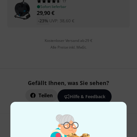
17
Sofort lieferbar
29,90
€
-23%
UVP:
38,60
€
Kostenloser Versand ab 29 €
Alle Preise inkl. MwSt.
Gefällt Ihnen, was Sie sehen?
Teilen
Hilfe & Feedback