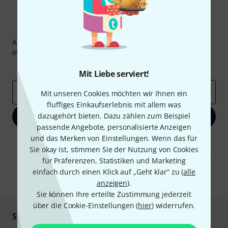
Thomann Newsletter
Abonniere den Thomann Newsletter und gewinne mit
etwas Glück einen von
50 Gutscheinen
über jeweils
50€
!
Inspirierende Beiträge
Deals
Thomann Insights
Mit Liebe serviert!
E-Mail-Adresse
*
Mit unseren Cookies möchten wir Ihnen ein
fluffiges Einkaufserlebnis mit allem was
dazugehört bieten. Dazu zählen zum Beispiel
Jetzt anmelden
passende Angebote, personalisierte Anzeigen
und das Merken von Einstellungen. Wenn das für
Mit Klick auf „Jetzt anmelden“ stimmen Sie dem Erhalt von E-Mail-
Werbung und einer Messung des E-Mail-Nutzungsverhaltens zu. Die
Sie okay ist, stimmen Sie der Nutzung von Cookies
Abmeldung ist jederzeit möglich. Weitere Informationen finden Sie in
für Präferenzen, Statistiken und Marketing
unseren
Datenschutzhinweisen
.
einfach durch einen Klick auf „Geht klar“ zu (
alle
* Pflichtfeld
anzeigen
).
Sie können Ihre erteilte Zustimmung jederzeit
über die Cookie-Einstellungen (
hier
) widerrufen.
Sicher einkaufen & bezahlen