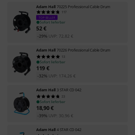
Adam Hall
70225 Professional Cable Drum
117
TOP-SELLER
Sofort lieferbar
52
€
-29%
UVP:
72,82
€
Adam Hall
70226 Professional Cable Drum
13
Sofort lieferbar
119
€
-32%
UVP:
174,26
€
Adam Hall
3 STAR CD 042
23
Sofort lieferbar
18,90
€
-39%
UVP:
30,96
€
Adam Hall
4 STAR CD 042