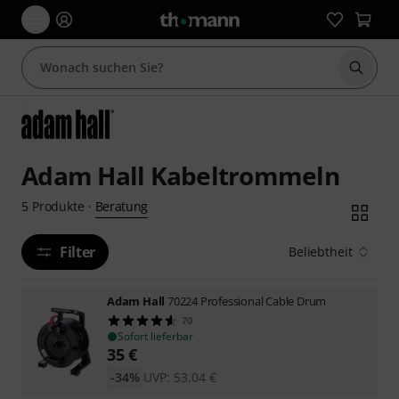
Suche 
Adam Hall Kabeltrommeln
Beratung
5
Produkte
·
Filter
Beliebtheit
Adam Hall
70224 Professional Cable Drum
70
Sofort lieferbar
35
€
-34%
UVP:
53,04
€