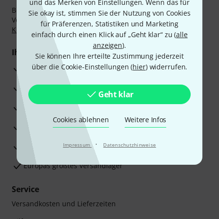
und das Merken von Einstellungen. Wenn das für
Bezahlen Sie vertraulich und sicher per Nachnahme,
Sie okay ist, stimmen Sie der Nutzung von Cookies
Vorkasse, PayPal, Amazon Pay,
Klarna Sofort bezahlen
,
für Präferenzen, Statistiken und Marketing
Klarna Ratenzahlung
oder Kreditkarte.
einfach durch einen Klick auf „Geht klar“ zu (
alle
anzeigen
).
Ihre Vorteile
Sie können Ihre erteilte Zustimmung jederzeit
über die Cookie-Einstellungen (
hier
) widerrufen.
3 Jahre Thomann Garantie
30 Tage Money-Back-Garantie
Geht klar
Reparaturservice
Cookies ablehnen
Weitere Infos
Beratung durch Fachexperten
·
Zufriedenheitsgarantie
Impressum
Datenschutzhinweise
Europas größtes Versandlager
Service
Versandkosten und Lieferzeiten