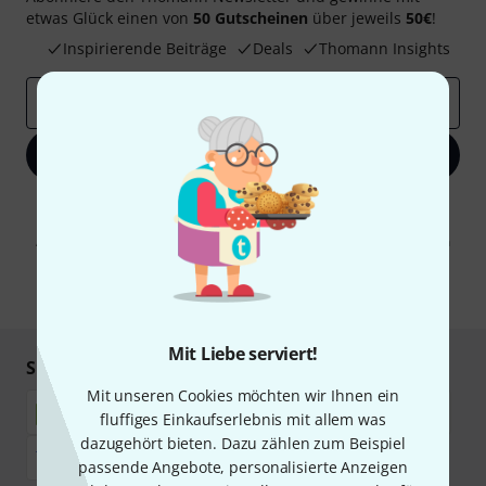
etwas Glück einen von
50 Gutscheinen
über jeweils
50€
!
Inspirierende Beiträge
Deals
Thomann Insights
E-Mail-Adresse
*
Jetzt anmelden
Mit Klick auf „Jetzt anmelden“ stimmen Sie dem Erhalt von E-Mail-
Werbung und einer Messung des E-Mail-Nutzungsverhaltens zu. Die
Abmeldung ist jederzeit möglich. Weitere Informationen finden Sie in
unseren
Datenschutzhinweisen
.
* Pflichtfeld
Mit Liebe serviert!
Sicher einkaufen & bezahlen
Mit unseren Cookies möchten wir Ihnen ein
fluffiges Einkaufserlebnis mit allem was
dazugehört bieten. Dazu zählen zum Beispiel
passende Angebote, personalisierte Anzeigen