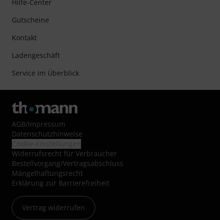
Hilfe-Center
Gutscheine
Kontakt
Ladengeschäft
Service im Überblick
AGB
/
Impressum
Datenschutzhinweise
Cookie-Einstellungen
Widerrufsrecht für Verbraucher
Bestellvorgang/Vertragsabschluss
Mängelhaftungsrecht
Erklärung zur Barrierefreiheit
Vertrag widerrufen