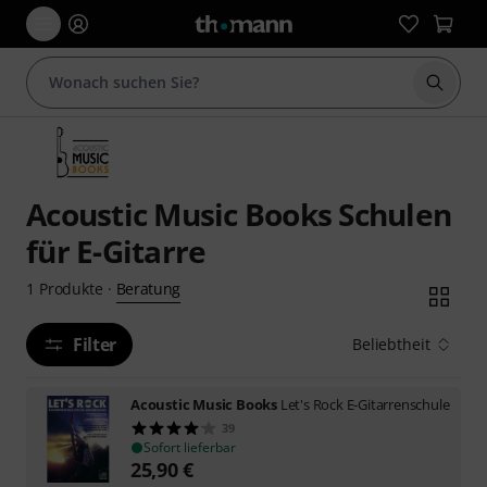
Suche 
Acoustic Music Books Schulen
für E-Gitarre
Beratung
1
Produkte
·
Filter
Beliebtheit
Acoustic Music Books
Let's Rock E-Gitarrenschule
39
Sofort lieferbar
25,90
€