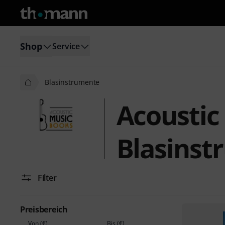
Shop
Service
Blasinstrumente
Acoustic
Blasinst
Filter
Preisbereich
Von (€)
Bis (€)