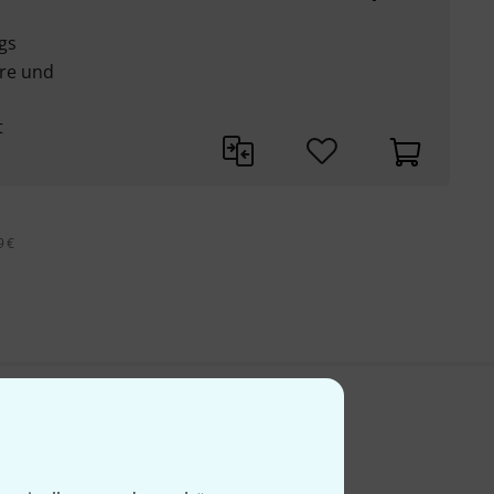
gs
rre und
t
9 €