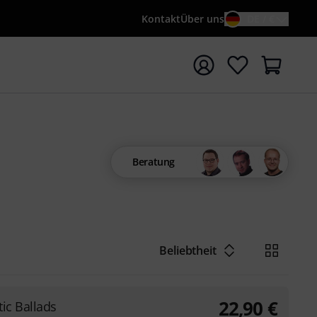
Kontakt
Über uns
DE / €
e mit Suchwort {searchTerm} starten
Beratung
Beliebtheit
22,90
€
ic Ballads