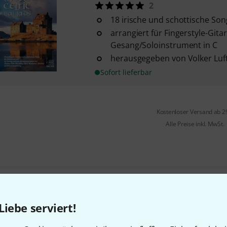
2
18 irische und schottische Son
arrangiert für Fingerstyle-Gita
Gesang/Soloinstrument in C
herausgegeben von Volker Luf
Sofort lieferbar
Kostenloser Versand ab 2
Alle Preise inkl. MwSt.
Gefällt Ihnen, was Sie sehen?
Liebe serviert!
Teilen
Hilfe & Feedback