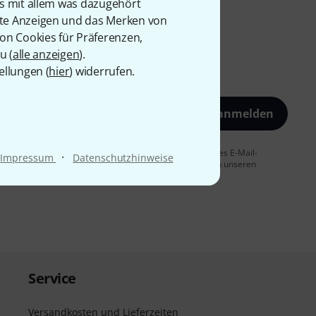
is mit allem was dazugehört
rte Anzeigen und das Merken von
von Cookies für Präferenzen,
u (
alle anzeigen
).
ellungen (
hier
) widerrufen.
Jetzt anmelden
 Sie dem Erhalt von E-Mail-Werbung und einer Messung des E-Mail-
·
Impressum
Datenschutzhinweise
t jederzeit möglich. Weitere Informationen finden Sie in unseren
Service
Versandkosten und Lieferzeiten