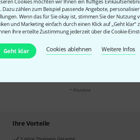
seren Cookies möchten wir Ihnen ein fluffiges Einkaufserlebn
n. Dazu zählen zum Beispiel passende Angebote, personalisie
llungen. Wenn das für Sie okay ist, stimmen Sie der Nutzung 
tiken und Marketing einfach durch einen Klick auf „Geht klar“ z
nnen Ihre erteilte Zustimmung jederzeit über die Cookie-Einst
Cookies ablehnen
Weitere Infos
E-Mail-Adresse
*
Geht klar
 gewinne mit etwas Glück
50€
!
Mit Klick auf „Jetzt anmelden“ stimmen
Nutzungsverhaltens zu. Die Abmeldung is
Datenschutzhinweisen
.
* Pflichtfeld
Ihre Vorteile
3 Jahre Thomann Garantie