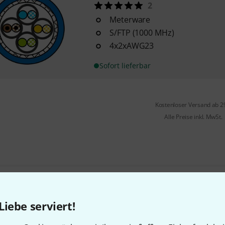
2
Meterware
S/FTP (1000 MHz)
4x2xAWG23
Sofort lieferbar
Kostenloser Versand ab 2
Alle Preise inkl. MwSt.
Gefällt Ihnen, was Sie sehen?
Liebe serviert!
Teilen
Hilfe & Feedback