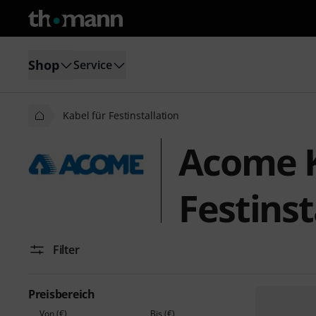
Shop
Service
Kabel für Festinstallation
Acome K
Festinst
Filter
Preisbereich
Von (€)
Bis (€)