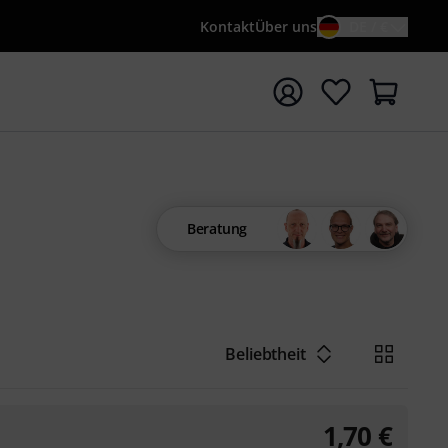
Kontakt
Über uns
DE / €
e mit Suchwort {searchTerm} starten
Beratung
Beliebtheit
1,70
€