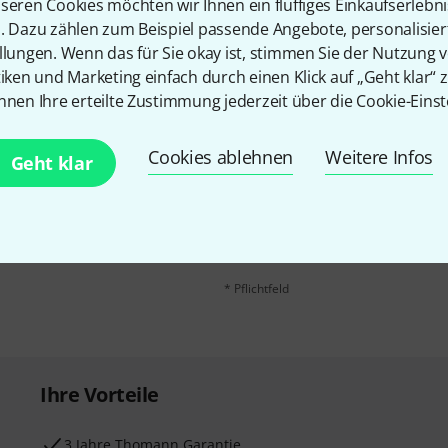
seren Cookies möchten wir Ihnen ein fluffiges Einkaufserlebn
n. Dazu zählen zum Beispiel passende Angebote, personalisie
llungen. Wenn das für Sie okay ist, stimmen Sie der Nutzung 
tiken und Marketing einfach durch einen Klick auf „Geht klar“ z
nnen Ihre erteilte Zustimmung jederzeit über die Cookie-Einst
Cookies ablehnen
Weitere Infos
E-Mail-Adresse
*
Geht klar
 gewinne mit etwas Glück
50€
!
Mit Klick auf „Jetzt anmelden“ stimmen
Nutzungsverhaltens zu. Die Abmeldung is
Datenschutzhinweisen
.
* Pflichtfeld
Ihre Vorteile
3 Jahre Thomann Garantie