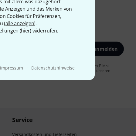
is mit allem was dazugehört
rte Anzeigen und das Merken von
von Cookies für Präferenzen,
u (
alle anzeigen
).
ellungen (
hier
) widerrufen.
Jetzt anmelden
 Sie dem Erhalt von E-Mail-Werbung und einer Messung des E-Mail-
·
Impressum
Datenschutzhinweise
t jederzeit möglich. Weitere Informationen finden Sie in unseren
Service
Versandkosten und Lieferzeiten