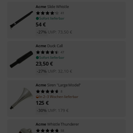
Acme
Slide Whistle
41
Sofort lieferbar
54
€
-27%
UVP:
73,50
€
Acme
Duck Call
47
Sofort lieferbar
23,50
€
-27%
UVP:
32,10
€
Acme
Siren "Large Model"
8
In 2–3 Wochen lieferbar
125
€
-30%
UVP:
179
€
Acme
Whistle Thunderer
58