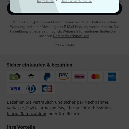
·
Impressum
Datenschutzhinweise
Jetzt anmelden
Mit Klick auf „Jetzt anmelden“ stimmen Sie dem Erhalt von E-Mail-
Werbung und einer Messung des E-Mail-Nutzungsverhaltens zu. Die
Abmeldung ist jederzeit möglich. Weitere Informationen finden Sie in
unseren
Datenschutzhinweisen
.
* Pflichtfeld
Sicher einkaufen & bezahlen
Bezahlen Sie vertraulich und sicher per Nachnahme,
Vorkasse, PayPal, Amazon Pay,
Klarna Sofort bezahlen
,
Klarna Ratenzahlung
oder Kreditkarte.
Ihre Vorteile