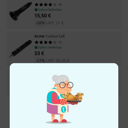
49
Sofort lieferbar
15,50
€
-26%
UVP:
21
€
Acme
Cuckoo Call
15
Sofort lieferbar
33
€
-27%
UVP:
45,30
€
Acme
Chain for Boatswain Pipe
Sofort lieferbar
12,90
€
Kostenloser Versand ab 29 €
Alle Preise inkl. MwSt.