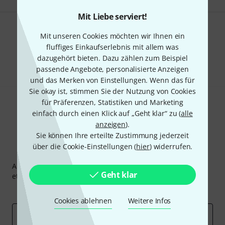
Mit Liebe serviert!
Gefällt Ihnen, was Sie sehen?
Mit unseren Cookies möchten wir Ihnen ein
fluffiges Einkaufserlebnis mit allem was
Teilen
dazugehört bieten. Dazu zählen zum Beispiel
Hilfe & Feedback
passende Angebote, personalisierte Anzeigen
und das Merken von Einstellungen. Wenn das für
Sie okay ist, stimmen Sie der Nutzung von Cookies
für Präferenzen, Statistiken und Marketing
einfach durch einen Klick auf „Geht klar“ zu (
alle
anzeigen
).
Sie können Ihre erteilte Zustimmung jederzeit
über die Cookie-Einstellungen (
hier
) widerrufen.
Thomann Newsletter
Abonniere den Thomann Newsletter und gewinne mit
Geht klar
etwas Glück einen von
50 Gutscheinen
über jeweils
50€
!
Inspirierende Beiträge
Deals
Thomann Insights
Cookies ablehnen
Weitere Infos
E-Mail-Adresse
*