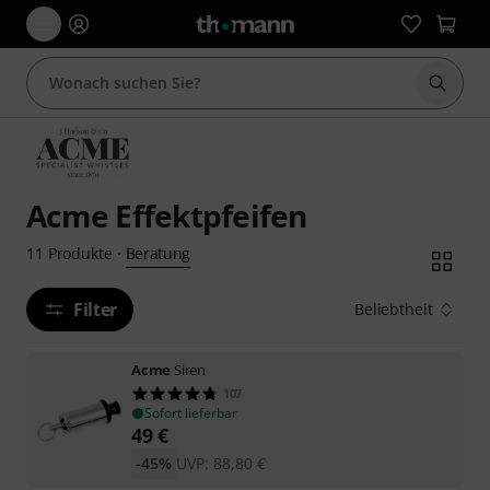
Suche 
Acme Effektpfeifen
Beratung
11
Produkte
·
Filter
Beliebtheit
Acme
Siren
107
Sofort lieferbar
49
€
-45%
UVP:
88,80
€