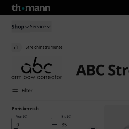
Shop
Service
Streichinstrumente
ABC St
Filter
Preisbereich
Von (€)
Bis (€)