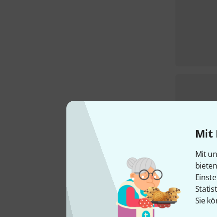
Mit 
Mit un
biete
Einste
Statis
Sie kö