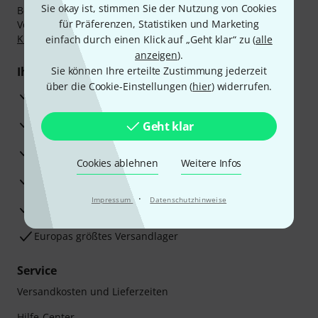
Sie okay ist, stimmen Sie der Nutzung von Cookies
Bezahlen Sie vertraulich und sicher per Nachnahme,
für Präferenzen, Statistiken und Marketing
Vorkasse, PayPal, Amazon Pay,
Klarna Sofort bezahlen
,
Klarna Ratenzahlung
oder Kreditkarte.
einfach durch einen Klick auf „Geht klar“ zu (
alle
anzeigen
).
Ihre Vorteile
Sie können Ihre erteilte Zustimmung jederzeit
über die Cookie-Einstellungen (
hier
) widerrufen.
3 Jahre Thomann Garantie
30 Tage Money-Back-Garantie
Geht klar
Reparaturservice
Cookies ablehnen
Weitere Infos
Beratung durch Fachexperten
·
Impressum
Datenschutzhinweise
Zufriedenheitsgarantie
Europas größtes Versandlager
Service
Versandkosten und Lieferzeiten
Hilfe-Center