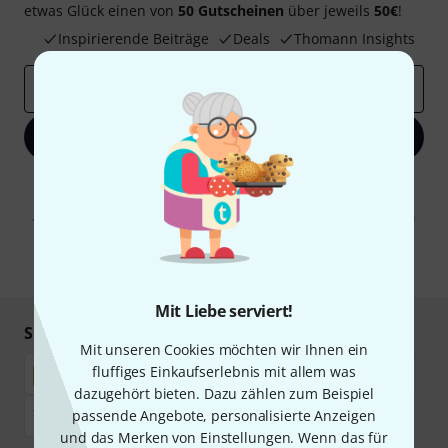
etwas Glück einen von
50 Gutscheinen
über jeweils
50€
!
Inspirierende Beiträge
Deals
Thomann Insights
E-Mail-Adresse
*
Jetzt anmelden
Mit Klick auf „Jetzt anmelden“ stimmen Sie dem Erhalt von E-Mail-
Werbung und einer Messung des E-Mail-Nutzungsverhaltens zu. Die
Abmeldung ist jederzeit möglich. Weitere Informationen finden Sie in
unseren
Datenschutzhinweisen
.
* Pflichtfeld
Mit Liebe serviert!
Sicher einkaufen & bezahlen
Mit unseren Cookies möchten wir Ihnen ein
fluffiges Einkaufserlebnis mit allem was
dazugehört bieten. Dazu zählen zum Beispiel
passende Angebote, personalisierte Anzeigen
und das Merken von Einstellungen. Wenn das für