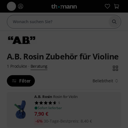
Suche 
A.B. Rosin Zubehör für Violine
Beratung
1
Produkte
·
Filter
Beliebtheit
A.B. Rosin
Rosin for Violin
5
Sofort lieferbar
7,90
€
-6%
30-Tage-Bestpreis
:
8,40
€