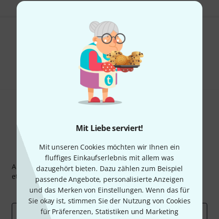
Gefällt Ihnen, was Sie sehen?
Teilen
Hilfe & Feedback
Mit Liebe serviert!
Mit unseren Cookies möchten wir Ihnen ein
Thomann Newsletter
fluffiges Einkaufserlebnis mit allem was
Abonniere den Thomann Newsletter und gewinne mit
dazugehört bieten. Dazu zählen zum Beispiel
etwas Glück einen von
50 Gutscheinen
über jeweils
50€
!
passende Angebote, personalisierte Anzeigen
Inspirierende Beiträge
und das Merken von Einstellungen. Wenn das für
Deals
Thomann Insights
Sie okay ist, stimmen Sie der Nutzung von Cookies
für Präferenzen, Statistiken und Marketing
E-Mail-Adresse
*