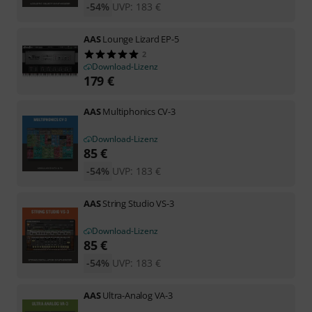
-54%
UVP:
183
€
AAS
Lounge Lizard EP-5
2
Download-Lizenz
179
€
AAS
Multiphonics CV-3
Download-Lizenz
85
€
-54%
UVP:
183
€
AAS
String Studio VS-3
Download-Lizenz
85
€
-54%
UVP:
183
€
AAS
Ultra-Analog VA-3