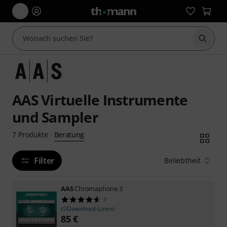
Suche 
AAS Virtuelle Instrumente
und Sampler
Beratung
7
Produkte
·
Filter
Beliebtheit
AAS
Chromaphone 3
7
Download-Lizenz
85
€