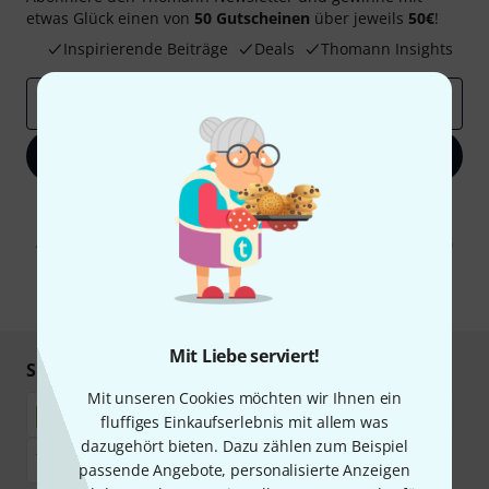
etwas Glück einen von
50 Gutscheinen
über jeweils
50€
!
Inspirierende Beiträge
Deals
Thomann Insights
E-Mail-Adresse
*
Jetzt anmelden
Mit Klick auf „Jetzt anmelden“ stimmen Sie dem Erhalt von E-Mail-
Werbung und einer Messung des E-Mail-Nutzungsverhaltens zu. Die
Abmeldung ist jederzeit möglich. Weitere Informationen finden Sie in
unseren
Datenschutzhinweisen
.
* Pflichtfeld
Mit Liebe serviert!
Sicher einkaufen & bezahlen
Mit unseren Cookies möchten wir Ihnen ein
fluffiges Einkaufserlebnis mit allem was
dazugehört bieten. Dazu zählen zum Beispiel
passende Angebote, personalisierte Anzeigen