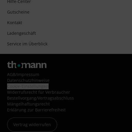
Hilfe-Center
Gutscheine
Kontakt
Ladengeschäft
Service im Überblick
AGB
/
Impressum
Datenschutzhinweise
Cookie-Einstellungen
Widerrufsrecht für Verbraucher
Bestellvorgang/Vertragsabschluss
Mängelhaftungsrecht
Erklärung zur Barrierefreiheit
Vertrag widerrufen