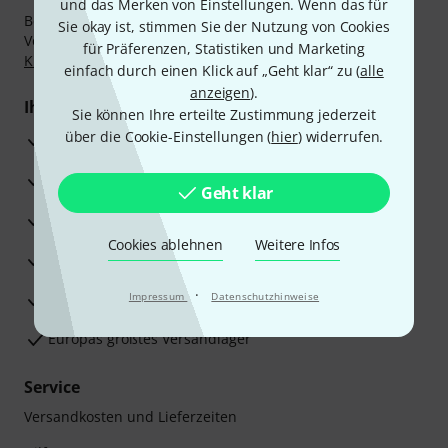
und das Merken von Einstellungen. Wenn das für
Bezahlen Sie vertraulich und sicher per Nachnahme,
Sie okay ist, stimmen Sie der Nutzung von Cookies
Vorkasse, PayPal, Amazon Pay,
Klarna Sofort bezahlen
,
für Präferenzen, Statistiken und Marketing
Klarna Ratenzahlung
oder Kreditkarte.
einfach durch einen Klick auf „Geht klar“ zu (
alle
anzeigen
).
Ihre Vorteile
Sie können Ihre erteilte Zustimmung jederzeit
über die Cookie-Einstellungen (
hier
) widerrufen.
3 Jahre Thomann Garantie
30 Tage Money-Back-Garantie
Geht klar
Reparaturservice
Cookies ablehnen
Weitere Infos
Beratung durch Fachexperten
·
Zufriedenheitsgarantie
Impressum
Datenschutzhinweise
Europas größtes Versandlager
Service
Versandkosten und Lieferzeiten