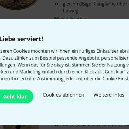
gleichmäßige Klangfarbe über 
hinweg
Sofort lieferbar
Liebe serviert!
Istanbul Agop
Super Symphonic
1
seren Cookies möchten wir Ihnen ein fluffiges Einkaufserlebn
Super Symphonic Serie
n. Dazu zählen zum Beispiel passende Angebote, personalisie
Größe: 17"
llungen. Wenn das für Sie okay ist, stimmen Sie der Nutzung 
Gewicht (Paar): ca. 3,6 kg
tiken und Marketing einfach durch einen Klick auf „Geht klar“ z
nnen Ihre erteilte Zustimmung jederzeit über die Cookie-Einst
Sofort lieferbar
Cookies ablehnen
Weitere Infos
Geht klar
Sabian
17" HHX Synergy Brillian
Größe: 17"
Medium
diese Becken vereinen tiefe, m