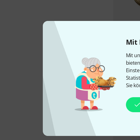
Mit 
Mit un
biete
Einste
Statis
Sie kö