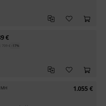
89
€
:
709
€
-17%
1.055
€
S MH