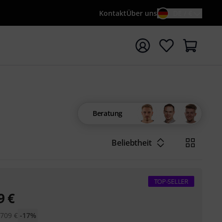
Kontakt
Über uns
DE / €
e mit Suchwort {searchTerm} starten
Beratung
Beliebtheit
TOP-SELLER
9
€
:
709
€
-17%