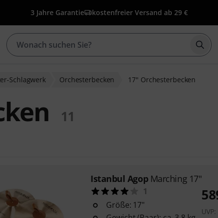
3 Jahre Garantie
kostenfreier Versand ab 29 €
Such
er-Schlagwerk
Orchesterbecken
17" Orchesterbecken
cken
11
Istanbul Agop
Marching 17"
1
58
Größe: 17"
UVP
Gewicht (Paar): ca. 3,8 kg