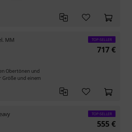
Sel. MM
TOP-SELLER
717
€
nten Obertönen und
r Größe und einem
eavy
TOP-SELLER
555
€