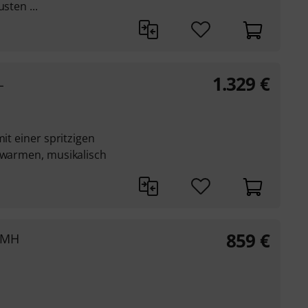
sten ...
1.329
€
L
mit einer spritzigen
, warmen, musikalisch
859
€
. MH