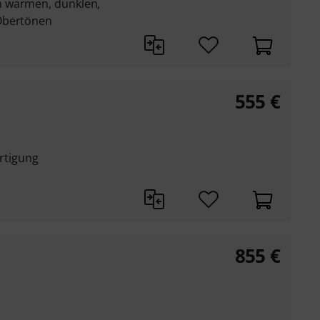
m warmen, dunklen,
Obertönen
555
€
ertigung
855
€