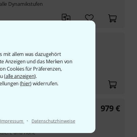
alle Dynamikstufen
589
€
 17"
UVP:
709
€
-17%
is mit allem was dazugehört
rte Anzeigen und das Merken von
von Cookies für Präferenzen,
u (
alle anzeigen
).
ellungen (
hier
) widerrufen.
979
€
t M
·
Impressum
Datenschutzhinweise
ittlere und hohe