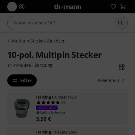
Suche 
Multipin Stecker/-Buchsen
10-pol. Multipin Stecker
Beratung
11
Produkte
·
Filter
Beliebtheit
Harting
Trumpet PG 21
94
TOP-SELLER
Sofort lieferbar
5,50
€
Harting
Han Easy Lock