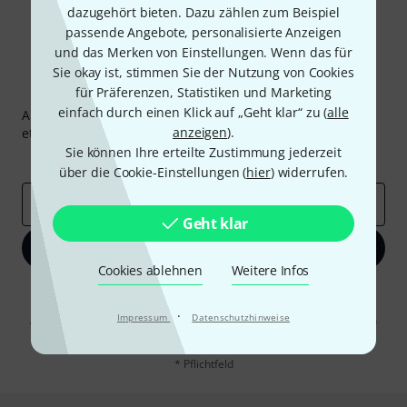
dazugehört bieten. Dazu zählen zum Beispiel
passende Angebote, personalisierte Anzeigen
und das Merken von Einstellungen. Wenn das für
Sie okay ist, stimmen Sie der Nutzung von Cookies
Thomann Newsletter
für Präferenzen, Statistiken und Marketing
einfach durch einen Klick auf „Geht klar“ zu (
alle
Abonniere den Thomann Newsletter und gewinne mit
anzeigen
).
etwas Glück einen von
50 Gutscheinen
über jeweils
50€
!
Sie können Ihre erteilte Zustimmung jederzeit
Inspirierende Beiträge
Deals
Thomann Insights
über die Cookie-Einstellungen (
hier
) widerrufen.
E-Mail-Adresse
*
Geht klar
Jetzt anmelden
Cookies ablehnen
Weitere Infos
Mit Klick auf „Jetzt anmelden“ stimmen Sie dem Erhalt von E-Mail-
Werbung und einer Messung des E-Mail-Nutzungsverhaltens zu. Die
·
Impressum
Datenschutzhinweise
Abmeldung ist jederzeit möglich. Weitere Informationen finden Sie in
unseren
Datenschutzhinweisen
.
* Pflichtfeld