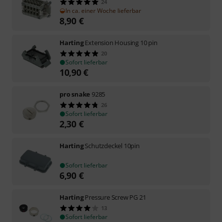
24
In ca. einer Woche lieferbar
8,90
€
Harting
Extension Housing 10 pin
20
Sofort lieferbar
10,90
€
pro snake
9285
26
Sofort lieferbar
2,30
€
Harting
Schutzdeckel 10pin
Sofort lieferbar
6,90
€
Harting
Pressure Screw PG 21
13
Sofort lieferbar