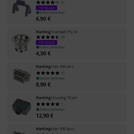
21
TOP-SELLER
Sofort lieferbar
6,90
€
Harting
Trumpet PG 16
50
TOP-SELLER
Sofort lieferbar
4,30
€
Harting
Han 10E-sti-s
17
Sofort lieferbar
8,90
€
Harting
Housing 10 pin
7
Sofort lieferbar
12,90
€
Harting
Han 10E-bu-s