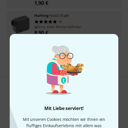
1,90
€
Harting
Hood 10 pin
16
In ca. einer Woche lieferbar
8,90
€
Kostenloser Versand ab 29 €
Alle Preise inkl. MwSt.
Gefällt Ihnen, was Sie sehen?
Teilen
Hilfe & Feedback
Mit Liebe serviert!
Mit unseren Cookies möchten wir Ihnen ein
fluffiges Einkaufserlebnis mit allem was