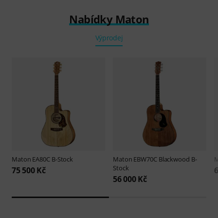
Nabídky Maton
Výprodej
Maton
EA80C B-Stock
Maton
EBW70C Blackwood B-
Stock
75 500 Kč
6
56 000 Kč