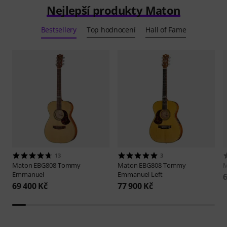
Nejlepší produkty Maton
Bestsellery
Top hodnocení
Hall of Fame
13
3
Maton
EBG808 Tommy
Maton
EBG808 Tommy
Emmanuel
Emmanuel Left
6
69 400 Kč
77 900 Kč