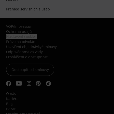
Přehled servisních služeb
VOP
/
Impressum
Ochrana údajů
Nastavení cookies
Právo na odvolání
Uzavření objednávky/smlouvy
Odpovědnost za vady
Prohlášení o dostupnosti
Odstoupit od smlouvy
O nás
Kariéra
Blog
Bazar
Systém oznamování