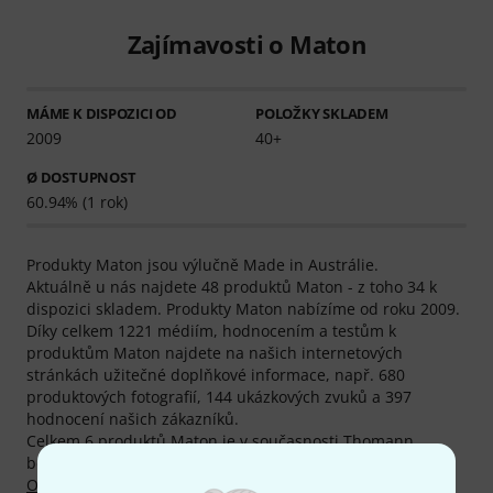
Zajímavosti o Maton
MÁME K DISPOZICI OD
POLOŽKY SKLADEM
2009
40+
Ø DOSTUPNOST
60.94% (1 rok)
Produkty Maton jsou výlučně Made in Austrálie.
Aktuálně u nás najdete 48 produktů Maton - z toho 34 k
dispozici skladem. Produkty Maton nabízíme od roku 2009.
Díky celkem 1221 médiím, hodnocením a testům k
produktům Maton najdete na našich internetových
stránkách užitečné doplňkové informace, např. 680
produktových fotografií, 144 ukázkových zvuků a 397
hodnocení našich zákazníků.
Celkem 6 produktů Maton je v současnosti Thomann
bestsellery, mj. v kategoriích
Signature westernové kytary
,
Ostatní westernové kytary
,
Imbusové klíče
,
Příslušenství