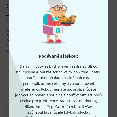
pro akustické kytary
a
Levoruké westernové kytary
.
Aktuální bestseller se nazývá
Maton EMD/6 Diesel
Signature /w Case
. Nejprodávanějším produktem značky
Maton je
Maton Feedback Buster 808
. Už jsme prodali více
než 3.000 ks.
Výrobce poskytuje na všechny produkty Maton 2-letou
záruku. My tuto záruku rozšiřujeme a poskytujeme našim
zákazníkům plné tři roky záruky.
Také na produkty Maton Vám poskytujeme naši 30denní
záruku vrácení peněz, 3letou záruku firmy Thomann a
mnoho dalších služeb, jako kompententní odborníky, servis
Podávané s láskou!
na místě, financování a mnoho dalšího.
Více informací o výrobci najdete zde:
S našimi cookies bychom vám rádi nabídli co
http://www.maton.com.au/
nejlepší nákupní zážitek se vším, co k tomu patří.
Patří sem například vhodné nabídky,
personalizované reklamy a zapamatování
preferencí. Pokud nemáte nic proti, můžete
Kontaktujte nás
jednoduše potvrdit souhlas s používáním souborů
cookie pro preference, statistiky a marketing
kliknutím na "V pořádku!" (
zobrazit vše
).
Zákaznický servis - Česko
Svůj souhlas můžete kdykoli odvolat