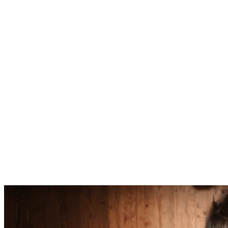
Strymon: Sunset vs. Riverside
Was es mit dem neuen Overdrive von Strymon auf sich hat und wo
der Unterschied zum Riverside liegt, erfahrt ihr hier im Video mit
Kris.