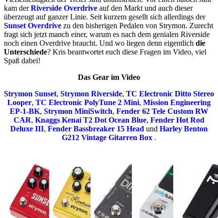
kam der
Riverside Overdrive
auf den Markt und auch dieser
überzeugt auf ganzer Linie. Seit kurzem gesellt sich allerdings der
Sunset Overdrive
zu den bisherigen Pedalen von Strymon. Zurecht
fragt sich jetzt manch einer, warum es nach dem genialen Riverside
noch einen Overdrive braucht. Und wo liegen denn eigentlich
die
Unterschiede
? Kris beantwortet euch diese Fragen im Video, viel
Spaß dabei!
Das Gear im Video
Strymon Sunset
,
Strymon Riverside
,
TC Electronic Ditto Stereo
Looper
,
TC Electronic PolyTune 2 Mini
,
Mission Engineering
EP-1-BK
,
Strymon MiniSwitch
,
Fender 62 Tele Custom RW
CAR
,
Knaggs Kenai T2 Dot Ocean Blue
,
Fender Hot Rod
Deluxe III
,
Fender Bassbreaker 15 Head
und
Harley Benton
G212 Vintage Gitarren Box
.