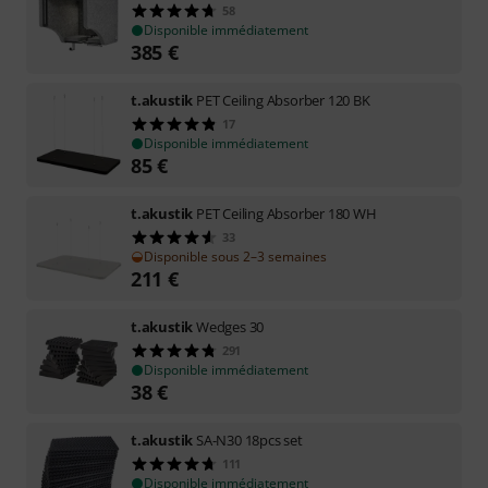
58
Disponible immédiatement
385
€
t.akustik
PET Ceiling Absorber 120 BK
17
Disponible immédiatement
85
€
t.akustik
PET Ceiling Absorber 180 WH
33
Disponible sous 2–3 semaines
211
€
t.akustik
Wedges 30
291
Disponible immédiatement
38
€
t.akustik
SA-N30 18pcs set
111
Disponible immédiatement