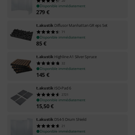
20
Disponible immédiatement
279
€
t.akustik
Diffusor Manhattan GR eps Set
71
Disponible immédiatement
85
€
t.akustik
Highline A1 Silver Spruce
32
Disponible immédiatement
145
€
t.akustik
ISO-Pad 6
2721
Disponible immédiatement
15,50
€
t.akustik
DS4-5 Drum Shield
21
Disponible immédiatement