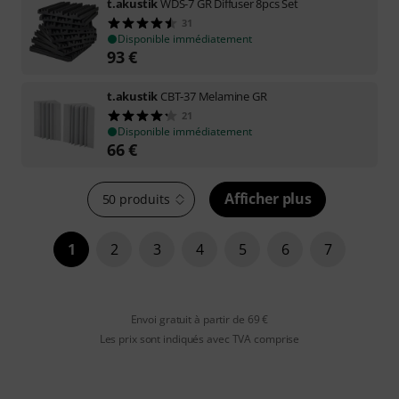
t.akustik
WDS-7 GR Diffuser 8pcs Set
31
Disponible immédiatement
93
€
t.akustik
CBT-37 Melamine GR
21
Disponible immédiatement
66
€
Afficher plus
50 produits
1
2
3
4
5
6
7
Envoi gratuit à partir de 69 €
Les prix sont indiqués avec TVA comprise