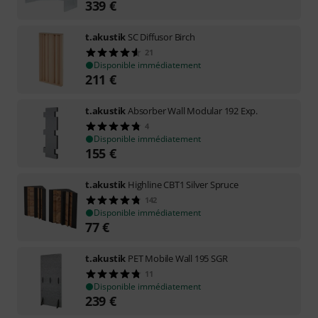
339
€
t.akustik
SC Diffusor Birch
21
Disponible immédiatement
211
€
t.akustik
Absorber Wall Modular 192 Exp.
4
Disponible immédiatement
155
€
t.akustik
Highline CBT1 Silver Spruce
142
Disponible immédiatement
77
€
t.akustik
PET Mobile Wall 195 SGR
11
Disponible immédiatement
239
€