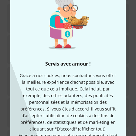
t.akustik
SA-P80 6pcs set
138
Disponible immédiatement
73
€
t.akustik
Highline CBT2 Birch Wood
3
Disponible immédiatement
145
€
Servis avec amour !
t.akustik
DS5-1 Add-On
Grâce à nos cookies, nous souhaitons vous offrir
11
la meilleure expérience d'achat possible, avec
Disponible immédiatement
tout ce que cela implique. Cela inclut, par
95
€
exemple, des offres adaptées, des publicités
personnalisées et la mémorisation des
t.akustik
Desktop Absorber 120
préférences. Si vous êtes d'accord, il vous suffit
9
Disponible immédiatement
d'accepter l'utilisation de cookies à des fins de
125
€
préférences, de statistiques et de marketing en
cliquant sur "D'accord!" (
afficher tout
).
t.akustik
Diffusor Manhattan eps set
Vous pouvez révoquer votre consentement à tout