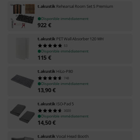
t.akustik
Rehearsal Room Set S Premium
Disponible immédiatement
922
€
t.akustik
PET Wall Absorber 120 WH
53
Disponible immédiatement
115
€
t.akustik
HiLo-P80
748
Disponible immédiatement
13,90
€
t.akustik
ISO-Pad 5
3020
Disponible immédiatement
14,50
€
t.akustik
Vocal Head Booth