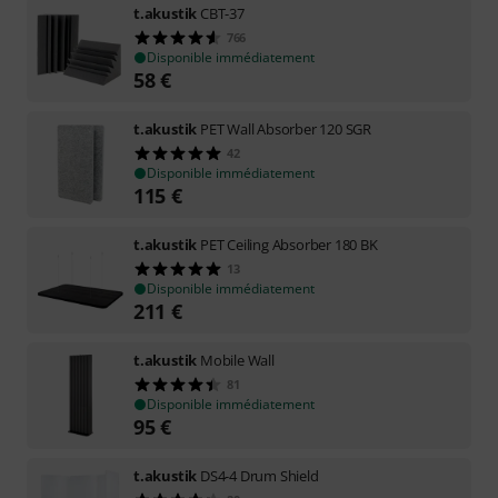
t.akustik
CBT-37
766
Disponible immédiatement
58
€
t.akustik
PET Wall Absorber 120 SGR
42
Disponible immédiatement
115
€
t.akustik
PET Ceiling Absorber 180 BK
13
Disponible immédiatement
211
€
t.akustik
Mobile Wall
81
Disponible immédiatement
95
€
t.akustik
DS4-4 Drum Shield