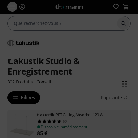
Démarr
t.akustik Studio &
Enregistrement
Conseil
302
Produits
·
Filtres
Popularité
t.akustik
PET Ceiling Absorber 120 WH
60
Disponible immédiatement
85
€