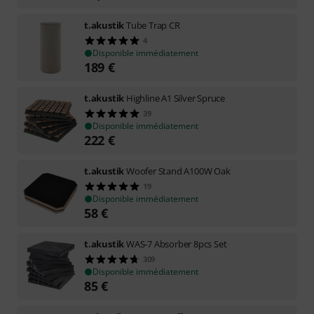
t.akustik
Tube Trap CR
4
Disponible immédiatement
189
€
t.akustik
Highline A1 Silver Spruce
39
Disponible immédiatement
222
€
t.akustik
Woofer Stand A100W Oak
19
Disponible immédiatement
58
€
t.akustik
WAS-7 Absorber 8pcs Set
309
Disponible immédiatement
85
€