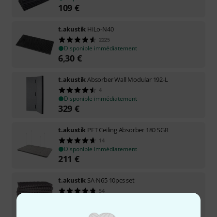
109
€
t.akustik
HiLo-N40
2225
Disponible immédiatement
6,30
€
t.akustik
Absorber Wall Modular 192-L
4
Disponible immédiatement
329
€
t.akustik
PET Ceiling Absorber 180 SGR
14
Disponible immédiatement
211
€
t.akustik
SA-N65 10pcs set
54
Disponible immédiatement
85
€