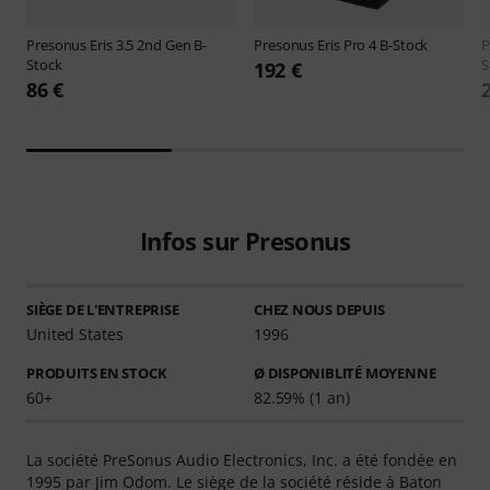
Presonus
Eris 3.5 2nd Gen B-
Presonus
Eris Pro 4 B-Stock
P
Stock
S
192 €
86 €
Infos sur Presonus
SIÈGE DE L'ENTREPRISE
CHEZ NOUS DEPUIS
United States
1996
PRODUITS EN STOCK
Ø DISPONIBLITÉ MOYENNE
60+
82.59% (1 an)
La société PreSonus Audio Electronics, Inc. a été fondée en
1995 par Jim Odom. Le siège de la société réside à Baton