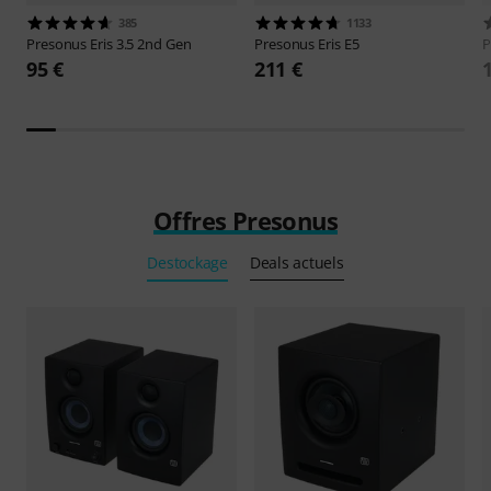
385
1133
Presonus
Eris 3.5 2nd Gen
Presonus
Eris E5
P
95 €
211 €
Offres Presonus
Destockage
Deals actuels