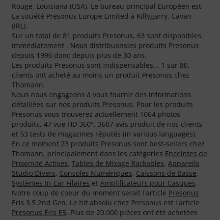
Rouge, Louisiana (USA). Le bureau principal Européen est
La société Presonus Europe Limited à Killygarry, Cavan
(IRL).
Sur un total de 81 produits Presonus, 63 sont disponibles
immédiatement . Nous distribuonsles produits Presonus
depuis 1996 donc depuis plus de 30 ans.
Les produits Presonus sont indispensables... 1 sur 80.
clients ont acheté au moins un produit Presonus chez
Thomann.
Nous nous engageons à vous fournir des informations
détaillées sur nos produits Presonus. Pour les produits
Presonus vous trouverez actuellement 1064 photos
produits, 47 vue HD 360°, 3607 avis produit de nos clients
et 53 tests de magazines réputés (in various languages).
En ce moment 23 produits Presonus sont best-sellers chez
Thomann, principalement dans les catégories
Enceintes de
Proximité Actives
,
Tables de Mixage Rackables
,
Appareils
Studio Divers
,
Consoles Numériques
,
Caissons de Basse
,
Systèmes In-Ear Filaires
et
Amplificateurs pour Casques
.
Notre coup de coeur du moment serait l'article
Presonus
Eris 3.5 2nd Gen
. Le hit absolu chez Presonus est l'article
Presonus Eris E5
. Plus de 20.000 pièces ont été achetées