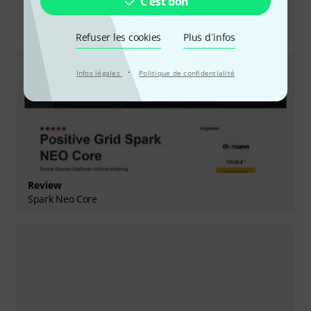
C'est bon
Review
Spark Neo
Refuser les cookies
Plus d´infos
·
Infos légales
Politique de confidentialité
Review
Spark Neo Core