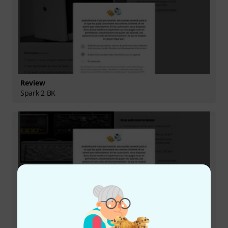
Review
Spark 2 BK
Review
BIAS X