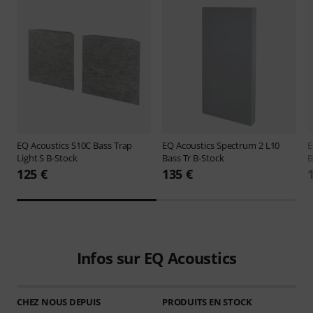
EQ Acoustics
S10C Bass Trap
EQ Acoustics
Spectrum 2 L10
E
Light S B-Stock
Bass Tr B-Stock
B
125 €
135 €
Infos sur EQ Acoustics
CHEZ NOUS DEPUIS
PRODUITS EN STOCK