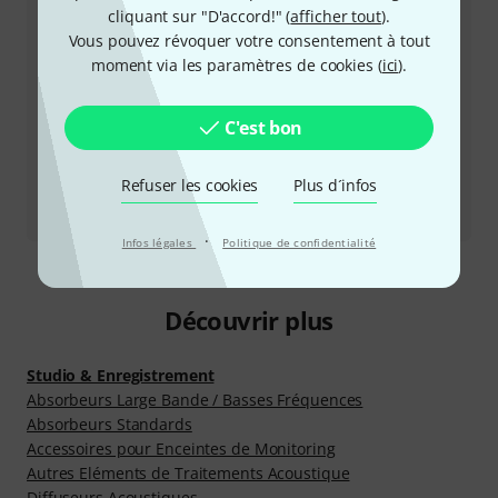
Horaires d'ouverture (CEST - Heure
cliquant sur "D'accord!" (
afficher tout
).
d'été d'Europe centrale)
Vous pouvez révoquer votre consentement à tout
moment via les paramètres de cookies (
ici
).
Plus d'options de contact
C'est bon
Retourner un produit
Refuser les cookies
Plus d´infos
Tous les interlocuteurs
·
Infos légales
Politique de confidentialité
Découvrir plus
Studio & Enregistrement
Absorbeurs Large Bande / Basses Fréquences
Absorbeurs Standards
Accessoires pour Enceintes de Monitoring
Autres Eléments de Traitements Acoustique
Diffuseurs Acoustiques