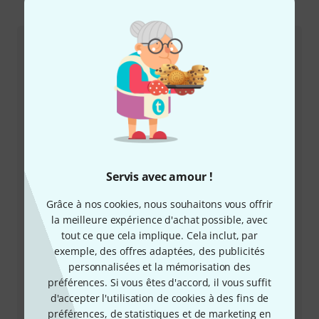
Comment nous contacter
Service Client Luxembourg
Servis avec amour !
+35228383214
Grâce à nos cookies, nous souhaitons vous offrir
la meilleure expérience d'achat possible, avec
Notre service client est à votre disposition pour
tout ce que cela implique. Cela inclut, par
répondre à toutes vos questions et résoudre
exemple, des offres adaptées, des publicités
d'éventuels problèmes après achat.
personnalisées et la mémorisation des
préférences. Si vous êtes d'accord, il vous suffit
Préparer le numéro client
d'accepter l'utilisation de cookies à des fins de
préférences, de statistiques et de marketing en