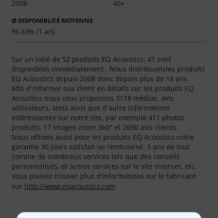
2008
40+
Ø DISPONIBLITÉ MOYENNE
96.65% (1 an)
Sur un total de 52 produits EQ Acoustics, 41 sont
disponibles immédiatement . Nous distribuonsles produits
EQ Acoustics depuis 2008 donc depuis plus de 18 ans.
Afin d´informer nos client en détails sur les produits EQ
Acoustics nous vous proposons 3118 médias, avis
utilisateurs, tests ainsi que d´autre informations
intéressantes sur notre site, par exemple 411 photos
produits, 17 images zoom 360° et 2690 avis clients.
Nous offrons aussi pour les produits EQ Acoustics notre
garantie 30 jours satisfait ou remboursé, 3 ans de tout
comme de nombreux services tels que des conseils
personnalisés, et autres services sur le site internet, etc.
Vous pouvez trouver plus d'informations sur le fabricant
sur
http://www.eqacoustics.com