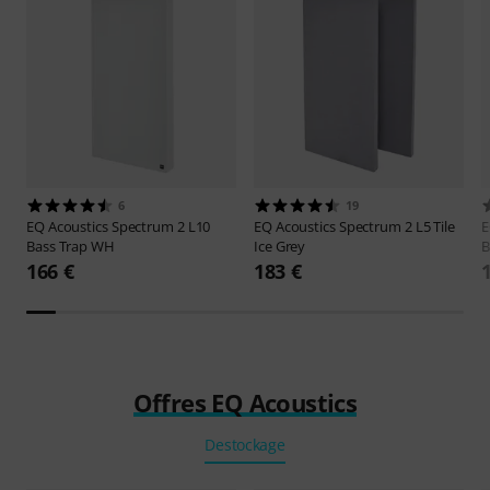
6
19
EQ Acoustics
Spectrum 2 L10
EQ Acoustics
Spectrum 2 L5 Tile
E
Bass Trap WH
Ice Grey
B
166 €
183 €
Offres EQ Acoustics
Destockage