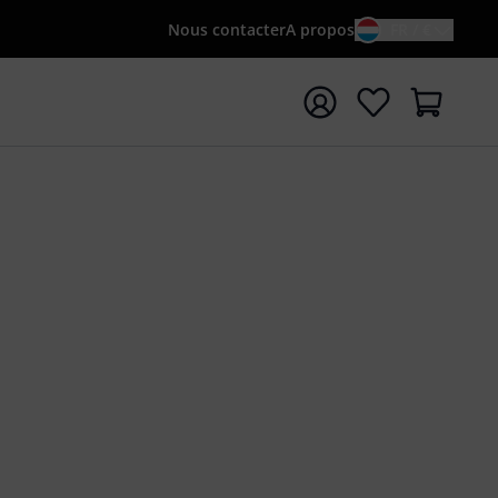
Nous contacter
A propos
FR / €
rrer la recherche avec le terme de recherche {searchTerm