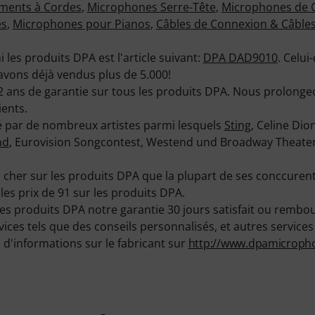
ments à Cordes
,
Microphones Serre-Tête
,
Microphones de 
es
,
Microphones pour Pianos
,
Câbles de Connexion & Câble
i les produits DPA est l'article suivant:
DPA DAD9010
. Celui-
avons déjà vendus plus de 5.000!
 ans de garantie sur tous les produits DPA. Nous prolongeon
ients.
sé par de nombreux artistes parmi lesquels
Sting
, Celine Dio
nd
, Eurovision Songcontest, Westend und Broadway Theate
her sur les produits DPA que la plupart de ses conccurents
les prix de 91 sur les produits DPA.
es produits DPA notre garantie 30 jours satisfait ou rembou
s tels que des conseils personnalisés, et autres services su
d'informations sur le fabricant sur
http://www.dpamicroph