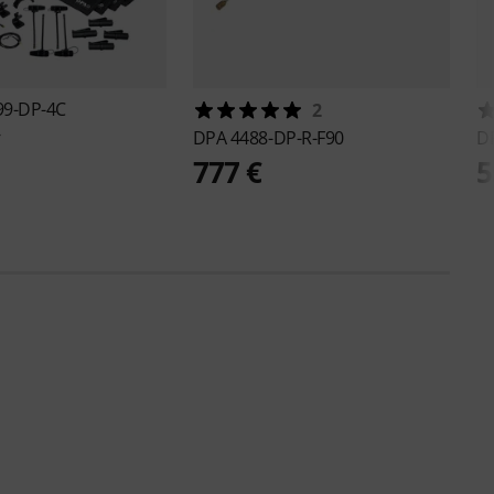
99-DP-4C
2
€
DPA
4488-DP-R-F90
D
777 €
5