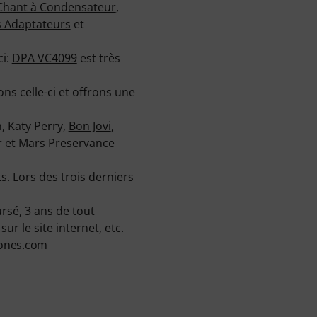
Chant à Condensateur
,
s Adaptateurs
et
ci:
DPA VC4099
est très
s celle-ci et offrons une
n, Katy Perry,
Bon Jovi
,
r et Mars Preservance
. Lors des trois derniers
rsé, 3 ans de tout
r le site internet, etc.
ones.com