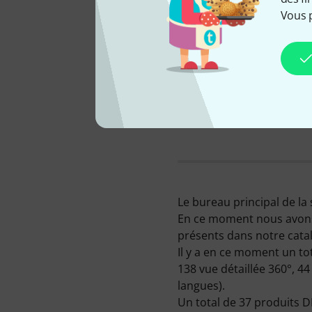
Vous 
SIÈGE DE L'ENTREPRISE
Denmark
Le bureau principal de la
En ce moment nous avons 
présents dans notre cata
Il y a en ce moment un tot
138 vue détaillée 360°, 44
langues).
Un total de 37 produits 