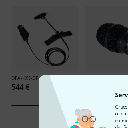
DPA
4099-DP-1-201-B B-Stock
DPA
2028-B-SL1 B-St
544 €
415 €
Serv
Grâce 
ce que
mémori
des fi