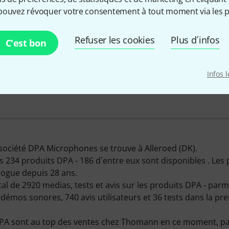
pouvez révoquer votre consentement à tout moment via les p
Infos sur DPA
Refuser les cookies
Plus d´infos
C'est bon
Infos 
CHEZ NOUS DEPUIS
PRODUITS EN STOCK
1998
150+
 société DPA Microphones se trouve à Alleroed (DK).
234 produits DPA - 186 d´entre eux sont disponibles . Les
logue depuis 28 ans.
al de 2920 medias, tests et avis sur les produits DPA - parm
 démos sonores, 740 avis utilisateurs et 36 tests dans la pre
DPA sont au top des ventes chez Thomann en ce moment, pa