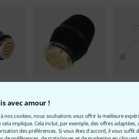
ock
DPA
4018V-B-SL1 B-Stock
DPA
4088-D
793 €
758 €
is avec amour !
à nos cookies, nous souhaitons vous offrir la meilleure expér
 cela implique. Cela inclut, par exemple, des offres adaptées, 
sation des préférences. Si vous êtes d'accord, il vous suffit d'
ns de préférences, de statistiques et de marketing en cliquant 