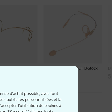
P-A-F34-LH B-Stock
DPA
4288-DP-F-F90-LH B-Stock
D
799 €
5
ience d'achat possible, avec tout
des publicités personnalisées et la
accepter l'utilisation de cookies à
sur "D'accord!" (
afficher tout
).