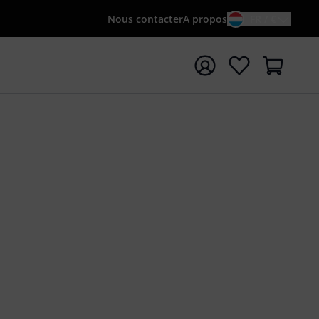
Nous contacter
A propos
FR / €
rrer la recherche avec le terme de recherche {searchTerm