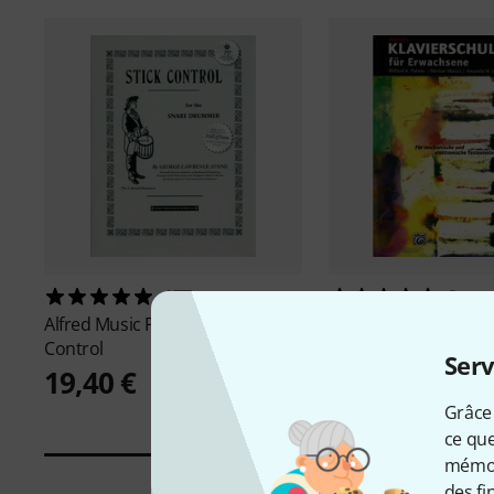
177
8
Alfred Music Publishing
Stick
Alfred Music Publish
Control
Klavierschule für Er
Serv
19,40 €
20,50 €
Grâce 
ce que
mémori
des fi