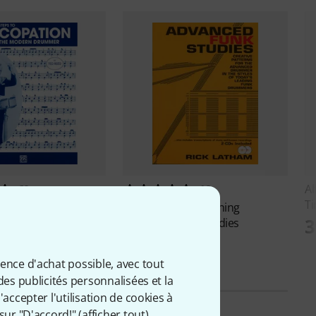
Al
60
19
Ti
c Publishing
Alfred Music Publishing
3
on Modern Drummer
Advanced Funk Studies
€
36 €
ience d'achat possible, avec tout
des publicités personnalisées et la
accepter l'utilisation de cookies à
sur "D'accord!" (
afficher tout
).