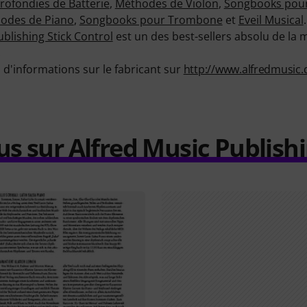
ofondies de Batterie
,
Méthodes de Violon
,
Songbooks pou
odes de Piano
,
Songbooks pour Trombone
et
Eveil Musical
.
ublishing Stick Control
est un des best-sellers absolu de la
!
d'informations sur le fabricant sur
http://www.alfredmusic.
us sur Alfred Music Publish