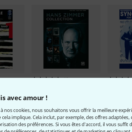
13
ing
Alfred Music Publishing
Hans
Alfred Musi
wachsene 1
Zimmer Collection
Syncopati
is avec amour !
36 €
14,90 
à nos cookies, nous souhaitons vous offrir la meilleure expér
 cela implique. Cela inclut, par exemple, des offres adaptées, 
sation des préférences. Si vous êtes d'accord, il vous suffit d'
ns de préférences, de statistiques et de marketing en cliquant 