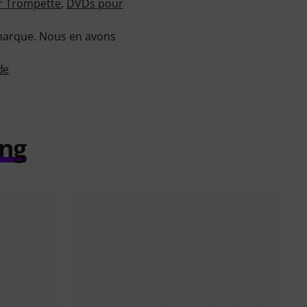
r Trompette
,
DVDs pour
 marque. Nous en avons
de
ing