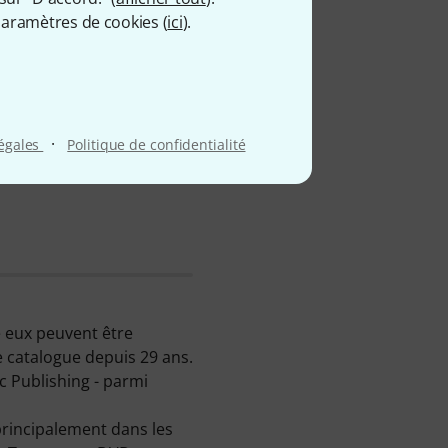
aramètres de cookies (
ici
).
ing
·
légales
Politique de confidentialité
 eux peuvent être
e catalogue depuis 29 ans.
ic Publishing - parmi
principalement dans les