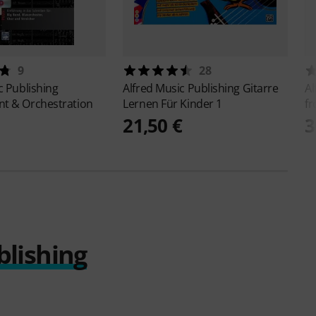
9
28
c Publishing
Alfred Music Publishing
Gitarre
Al
t & Orchestration
Lernen Für Kinder 1
fr
21,50 €
3
blishing