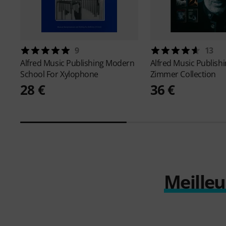
9
13
Alfred Music Publishing
Modern
Alfred Music Publish
School For Xylophone
Zimmer Collection
28 €
36 €
Meilleu