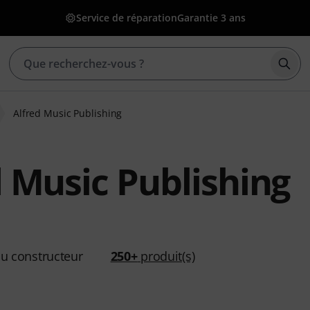
Service de réparation
Garantie 3 ans
Déma
Alfred Music Publishing
d Music Publishing
u constructeur
250+
produit(s)