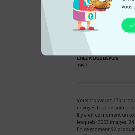
Vous 
In
CHEZ NOUS DEPUIS
1997
Vous trouverez 270 produ
envoyés tout de suite . L
Il y a en ce moment un tot
lesquels: 3053 images, 24
En ce moment 92 produits