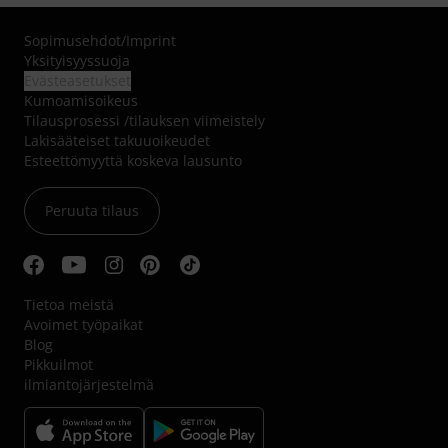
Sopimusehdot
/
Imprint
Yksityisyyssuoja
Evästeasetukset
Kumoamisoikeus
Tilausprosessi /tilauksen viimeistely
Lakisääteiset takuuoikeudet
Esteettömyyttä koskeva lausunto
Peruuta tilaus
Tietoa meistä
Avoimet työpaikat
Blog
Pikkuilmot
ilmiantojärjestelmä