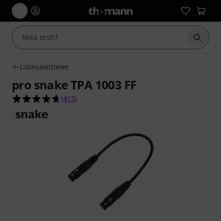
Aloita
Liitinsovittimet
pro snake TPA 1003 FF
4.7 tähteä viidestä yhteensä 415 asiakasarvostel
(
415
)