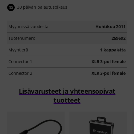
30 päivän palautusoikeus
30
Myynnissä vuodesta
Huhtikuu 2011
Tuotenumero
259692
Myyntierä
1 kappaletta
Connector 1
XLR 3-pol female
Connector 2
XLR 3-pol female
Lisävarusteet ja yhteensopivat
tuotteet