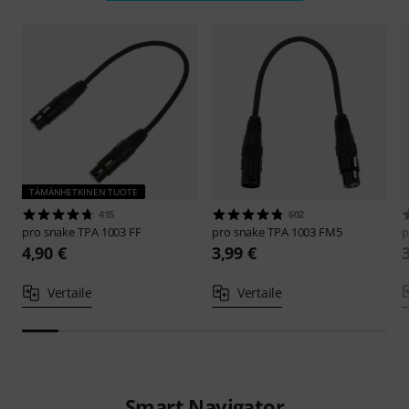
TÄMÄNHETKINEN TUOTE
415
602
pro snake
TPA 1003 FF
pro snake
TPA 1003 FM5
p
4,90 €
3,99 €
Vertaile
Vertaile
Smart Navigator