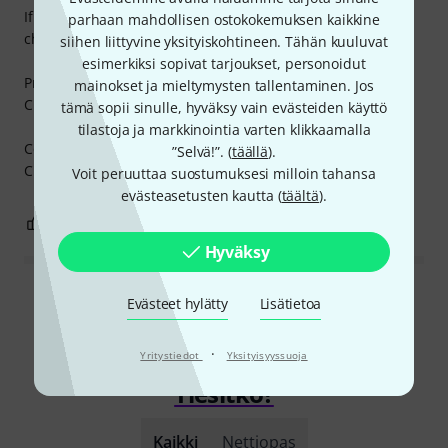
If I'd need something top quality for studio jobs I would
parhaan mahdollisen ostokokemuksen kaikkine
choose other adaptors or make my own.
siihen liittyvine yksityiskohtineen. Tähän kuuluvat
esimerkiksi sopivat tarjoukset, personoidut
Pros
mainokset ja mieltymysten tallentaminen. Jos
Cheap
tämä sopii sinulle, hyväksy vain evästeiden käyttö
tilastoja ja markkinointia varten klikkaamalla
Cons
”Selvä!”. (
täällä
).
Cheap
Voit peruuttaa suostumuksesi milloin tahansa
evästeasetusten kautta (
täältä
).
0
0
RAPORTOI ONGELMASTA
Hyväksy
Lue kaikki arvostelut
Evästeet hylätty
Lisätietoa
·
Yritystiedot
Yksityisyyssuoja
Tiesitkö?
Kaikki
Nettiopas