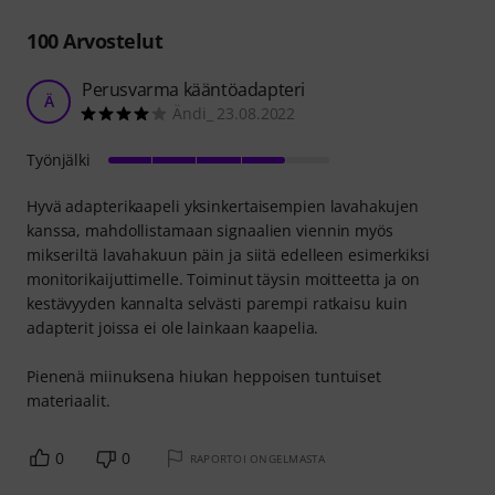
100
Arvostelut
Perusvarma kääntöadapteri
Ä
Ändi_ 23.08.2022
Työnjälki
Hyvä adapterikaapeli yksinkertaisempien lavahakujen
kanssa, mahdollistamaan signaalien viennin myös
mikseriltä lavahakuun päin ja siitä edelleen esimerkiksi
monitorikaijuttimelle. Toiminut täysin moitteetta ja on
kestävyyden kannalta selvästi parempi ratkaisu kuin
adapterit joissa ei ole lainkaan kaapelia.
Pienenä miinuksena hiukan heppoisen tuntuiset
materiaalit.
0
0
RAPORTOI ONGELMASTA