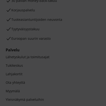
30 päivän money-back-takuu
Korjauspalvelu
Tuoteasiantuntijoiden neuvonta
Tyytyväisyystakuu
Euroopan suurin varasto
Palvelu
Lähetyskulut ja toimitusajat
Tukikeskus
Lahjakortit
Ota yhteyttä
Myymälä
Yleisnäkymä palveluihin