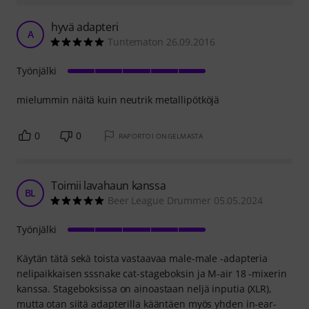
hyvä adapteri
A
Tuntematon 26.09.2016
Työnjälki
mielummin näitä kuin neutrik metallipötköjä
0
0
RAPORTOI ONGELMASTA
Toimii lavahaun kanssa
BL
Beer League Drummer 05.05.2024
Työnjälki
Käytän tätä sekä toista vastaavaa male-male -adapteria
nelipaikkaisen sssnake cat-stageboksin ja M-air 18 -mixerin
kanssa. Stageboksissa on ainoastaan neljä inputia (XLR),
mutta otan siitä adapterilla kääntäen myös yhden in-ear-