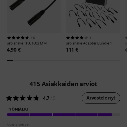
447
1
pro snake
TPA 1003 MM
pro snake
Adapter Bundle 1
p
4,90 €
111 €
415
Asiakkaiden arviot
Arvostele nyt
4.7
/ 5
TYÖNJÄLKI
Arvosteluohjeet