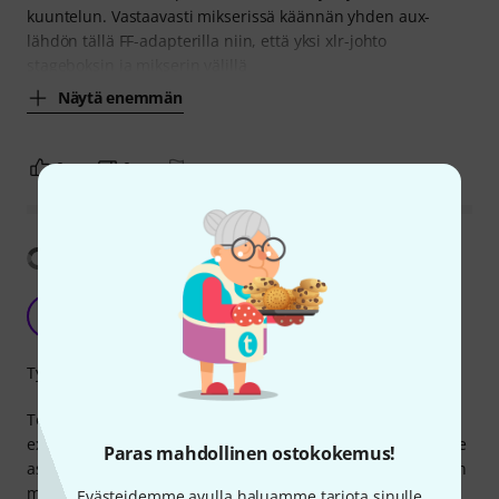
kuuntelun. Vastaavasti mikserissä käännän yhden aux-
lähdön tällä FF-adapterilla niin, että yksi xlr-johto
stageboksin ja mikserin välillä
Näytä enemmän
0
0
RAPORTOI ONGELMASTA
Näytä käännös
S
SillyGirdle 08.04.2020
Työnjälki
To be clear. This is NOT the same quality as other more
expensive patches and adaptors. But I bought them to have
Paras mahdollinen ostokokemus!
as a backup to get me out of problems and be able to finish
my gig. And the do exactly that.
Evästeidemme avulla haluamme tarjota sinulle