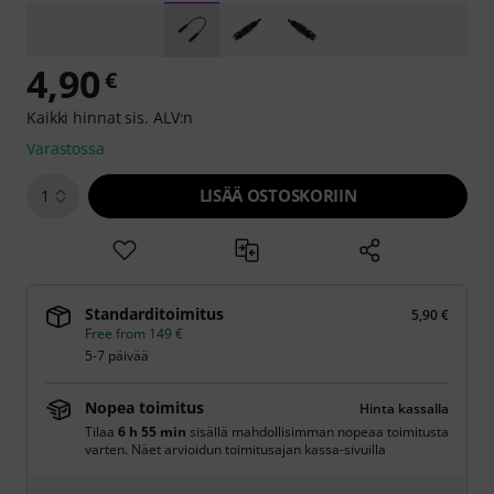
4,90
€
Kaikki hinnat sis. ALV:n
Varastossa
LISÄÄ OSTOSKORIIN
1
Standarditoimitus
5,90 €
Free from 149 €
5-7 päivää
Nopea toimitus
Hinta kassalla
Tilaa
6 h 55 min
sisällä mahdollisimman nopeaa toimitusta
varten. Näet arvioidun toimitusajan kassa-sivuilla